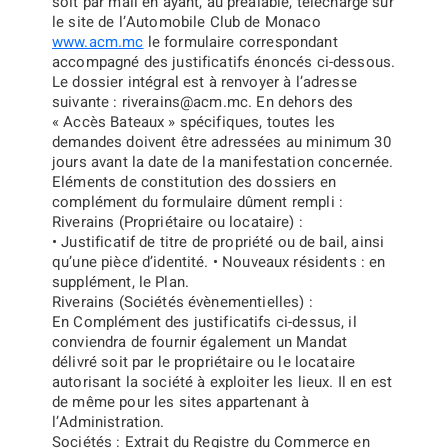
soit par mail en ayant, au préalable, téléchargé sur
le site de l’Automobile Club de Monaco
www.acm.mc
le formulaire correspondant
accompagné des justificatifs énoncés ci-dessous.
Le dossier intégral est à renvoyer à l’adresse
suivante :
riverains@acm.mc
.
En dehors des
« Accès Bateaux » spécifiques, toutes les
demandes doivent être adressées au minimum
30
jours
avant la date de la manifestation concernée.
Eléments de constitution des dossiers en
complément du formulaire dûment rempli :
Riverains
(Propriétaire ou locataire) :
• Justificatif de
titre de propriété
ou de
bail,
ainsi
qu’
une pièce d’identité
. • Nouveaux résidents : en
supplément, le
Plan
.
Riverains
(Sociétés évènementielles) :
En Complément des justificatifs ci-dessus, il
conviendra de fournir également un
Mandat
délivré soit par le propriétaire ou le locataire
autorisant la société à exploiter les lieux. Il en est
de même pour les sites appartenant à
l’Administration.
Sociétés
:
Extrait du Registre du Commerce
en