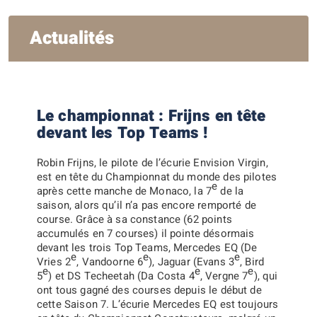
Actualités
Le championnat : Frijns en tête
devant les Top Teams !
Robin Frijns, le pilote de l’écurie Envision Virgin,
est en tête du Championnat du monde des pilotes
e
après cette manche de Monaco, la 7
de la
saison, alors qu’il n’a pas encore remporté de
course. Grâce à sa constance (62 points
accumulés en 7 courses) il pointe désormais
devant les trois Top Teams, Mercedes EQ (De
e
e
e
Vries 2
, Vandoorne 6
), Jaguar (Evans 3
, Bird
e
e
e
5
) et DS Techeetah (Da Costa 4
, Vergne 7
), qui
ont tous gagné des courses depuis le début de
cette Saison 7. L’écurie Mercedes EQ est toujours