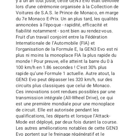
y a un an tout juste, cette GEN3 Evo était dévoilée
lors d’une cérémonie organisée à la Collection de
Voitures de S.A.S. le Prince de Monaco, en marge
du 7e Monaco E-Prix. Un an plus tard, les qualités
annoncées à l’époque - rapidité, efficacité et
fiabilité notamment - sont bien au rendez-vous.
Fruit d’un travail conjoint entre la Fédération
Internationale de l’Automobile (FIA) et
l’organisation de la Formule E, la GEN3 Evo est ni
plus ni moins la monoplace FIA la plus rapide du
monde ! Pour preuve, elle atteint la barre
du 0 à
100 km/h en 1.86 secondes ! C’est 30% plus
rapide qu’une Formule 1 actuelle. Autre atout, la
GEN3 Evo peut dépasser les 320 km/h, sur des
circuits plus classiques que celui de Monaco
.
Ces innovations sont rendues possibles par une
transmission intégrale (All-Wheel Drive), ce qui
est une première mondiale pour une monoplace
de circuit. Elle est autorisée pendant les
qualifications, les départs et lorsque l’Attack-
Mode est déployé, par deux fois durant la course.
Les autres améliorations notables de cette GEN3
Evo portent sur le freinage régénératif et le