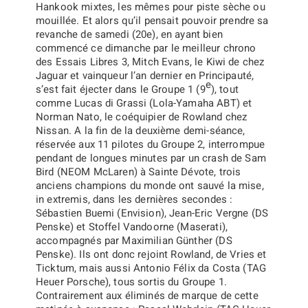
Hankook mixtes, les mêmes pour piste sèche ou
mouillée. Et alors qu’il pensait pouvoir prendre sa
revanche de samedi (20e), en ayant bien
commencé ce dimanche par le meilleur chrono
des Essais Libres 3, Mitch Evans, le Kiwi de chez
Jaguar et vainqueur l’an dernier en Principauté,
e
s’est fait éjecter dans le Groupe 1 (9
), tout
comme Lucas di Grassi (Lola-Yamaha ABT) et
Norman Nato, le coéquipier de Rowland chez
Nissan. A la fin de la deuxième demi-séance,
réservée aux 11 pilotes du Groupe 2, interrompue
pendant de longues minutes par un crash de Sam
Bird (NEOM McLaren) à Sainte Dévote, trois
anciens champions du monde ont sauvé la mise,
in extremis, dans les dernières secondes :
Sébastien Buemi (Envision), Jean-Eric Vergne (DS
Penske) et Stoffel Vandoorne (Maserati),
accompagnés par Maximilian Günther (DS
Penske). Ils ont donc rejoint Rowland, de Vries et
Ticktum, mais aussi Antonio Félix da Costa (TAG
Heuer Porsche), tous sortis du Groupe 1.
Contrairement aux éliminés de marque de cette