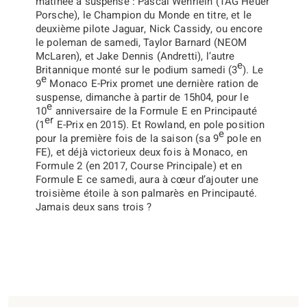
matinée à suspense : Pascal Wehrlein (TAG Heuer
Porsche), le Champion du Monde en titre, et le
deuxième pilote Jaguar, Nick Cassidy, ou encore
le poleman de samedi, Taylor Barnard (NEOM
McLaren), et Jake Dennis (Andretti), l’autre
e
Britannique monté sur le podium samedi (3
). Le
e
9
Monaco E-Prix promet une dernière ration de
suspense, dimanche à partir de 15h04, pour le
e
10
anniversaire de la Formule E en Principauté
er
(1
E-Prix en 2015). Et Rowland, en pole position
e
pour la première fois de la saison (sa 9
pole en
FE), et déjà victorieux deux fois à Monaco, en
Formule 2 (en 2017, Course Principale) et en
Formule E ce samedi, aura à cœur d’ajouter une
troisième étoile à son palmarès en Principauté.
Jamais deux sans trois ?