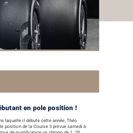
butant en pole position !
s laquelle il débute cette année, Théo
ole position de la Course 3 prévue samedi à
2018
2017
2016
2015
2
tour de qualification un chrono de 1 :20.