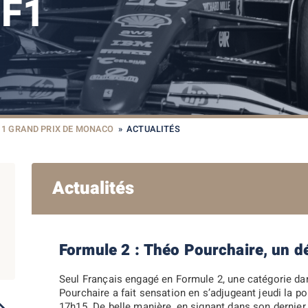
F1
1 GRAND PRIX DE MONACO
»
ACTUALITÉS
Actualités
Formule 2 : Théo Pourchaire, un dé
Seul Français engagé en Formule 2, une catégorie dan
Pourchaire a fait sensation en s’adjugeant jeudi la p
2021
2023
2022
2020
2019
17h15. De belle manière, en signant dans son dernier 