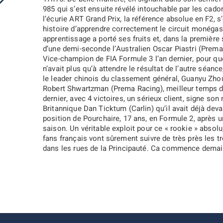
985 qui s’est ensuite révélé intouchable par les cado
l’écurie ART Grand Prix, la référence absolue en F2, s’
histoire d’apprendre correctement le circuit monégasq
apprentissage a porté ses fruits et, dans la première
d’une demi-seconde l’Australien Oscar Piastri (Prema 
Vice-champion de FIA Formule 3 l’an dernier, pour q
n’avait plus qu’à attendre le résultat de l’autre séan
le leader chinois du classement général, Guanyu Zhou
Robert Shwartzman (Prema Racing), meilleur temps de
dernier, avec 4 victoires, un sérieux client, signe son 
Britannique Dan Ticktum (Carlin) qu’il avait déjà dev
position de Pourchaire, 17 ans, en Formule 2, après u
saison. Un véritable exploit pour ce « rookie » abso
fans français vont sûrement suivre de très près les 
dans les rues de la Principauté. Ca commence demai