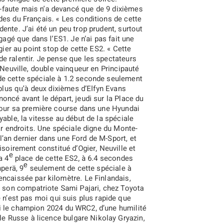
-faute mais n’a devancé que de 9 dixièmes
ndes du Français.
« Les conditions de cette
ente. J’ai été un peu trop prudent, surtout
gagé que dans l’ES1. Je n’ai pas fait une
Ogier au point stop de cette ES2.
« Cette
é de ralentir. Je pense que les spectateurs
t Neuville, double vainqueur en Principauté
e cette spéciale à 1.2 seconde seulement
2018
2017
2016
2015
 plus qu’à deux dixièmes d’Elfyn Evans
oncé avant le départ, jeudi sur la Place du
 pour sa première course dans une Hyundai
oyable, la vitesse au début de la spéciale
par endroits. Une spéciale digne du Monte-
’an dernier dans une Ford de M-Sport, et
isoirement constitué d’Ogier, Neuville et
e
a 4
place de cette ES2, à 6.4 secondes
e
nperä, 9
seulement de cette spéciale à
encaissée par kilomètre. Le Finlandais,
son compatriote Sami Pajari, chez Toyota
 n’est pas moi qui suis plus rapide que
ri le champion 2024 du WRC2, d’une humilité
 le Russe à licence bulgare Nikolay Gryazin,