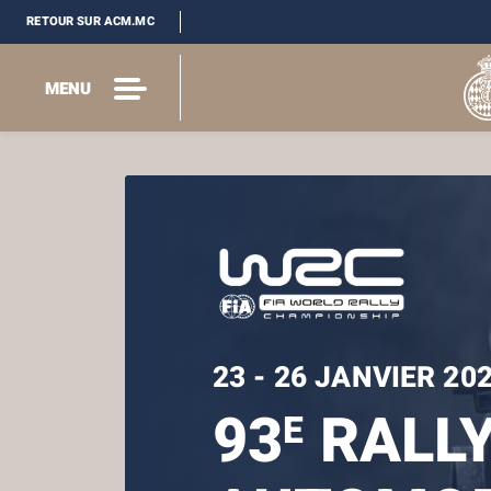
RETOUR SUR ACM.MC
MENU
23 - 26 JANVIER 20
93
RALL
E