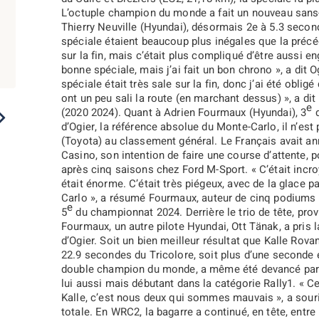
L’octuple champion du monde a fait un nouveau sans
Thierry Neuville (Hyundai), désormais 2e à 5.3 seco
spéciale étaient beaucoup plus inégales que la précéd
sur la fin, mais c’était plus compliqué d’être aussi en
bonne spéciale, mais j’ai fait un bon chrono »
, a dit 
spéciale était très sale sur la fin, donc j’ai été oblig
ont un peu sali la route (en marchant dessus) »
, a di
e
(2020 2024). Quant à Adrien Fourmaux (Hyundai), 3
d
2023
2022
2021
2020
2019
d’Ogier, la référence absolue du Monte-Carlo, il n’est
(Toyota) au classement général. Le Français avait ann
Casino, son intention de faire une course d’attente,
après cinq saisons chez Ford M-Sport.
« C’était incr
était énorme. C’était très piégeux, avec de la glace 
Carlo »
, a résumé Fourmaux, auteur de cinq podiums l
e
5
du championnat 2024. Derrière le trio de tête, prov
Fourmaux, un autre pilote Hyundai, Ott Tänak, a pris l
d’Ogier. Soit un bien meilleur résultat que Kalle Rova
22.9 secondes du Tricolore, soit plus d’une seconde 
double champion du monde, a même été devancé par 
lui aussi mais débutant dans la catégorie Rally1.
« Ce
Kalle, c’est nous deux qui sommes mauvais »
, a sou
totale. En WRC2, la bagarre a continué, en tête, entre