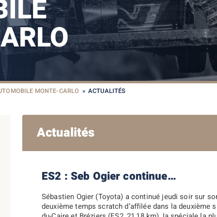
ILE
ARLO
AUTOMOBILE MONTE-CARLO
»
ACTUALITÉS
Actualités
ES2 : Seb Ogier continue…
Sébastien Ogier (Toyota) a continué jeudi soir sur so
deuxième temps scratch d’affilée dans la deuxième s
du-Caire et Bréziers (ES2, 21,18 km), la spéciale la p