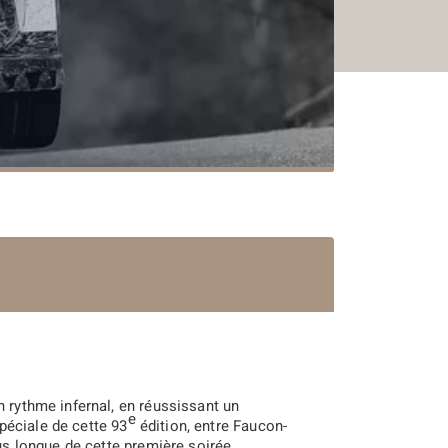
n rythme infernal, en réussissant un
e
péciale de cette 93
édition, entre Faucon-
lus longue de cette première soirée.