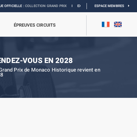
E :
COLLECTION GRAND PRIX
I
EXPOSITION MONACO & L’AUTOMOBILE :
ESPACE MEMBRES
DÉCOUV
ÉPREUVES CIRCUITS
ENDEZ-VOUS EN 2028
Grand Prix de Monaco Historique revient en
28