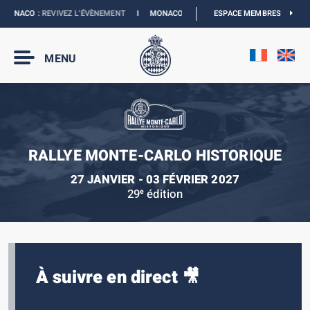
MONACO :
REVIVEZ L’ÉVÈNEMENT
I
MONACO E-PRIX 2027 :
ESPACE MEMBRES
LES DATES SONT OFFIC
MENU
RALLYE MONTE-CARLO HISTORIQUE
27 JANVIER - 03 FÉVRIER 2027
29
édition
e
À suivre en direct 🎥