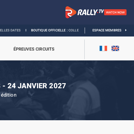
ES
I
BOUTIQUE OFFICIELLE :
COLLECTION GRAND PRIX
I
ESPACE MEMBRES
EXPOSITION MONACO
ÉPREUVES CIRCUITS
 - 24 JANVIER 2027
édition