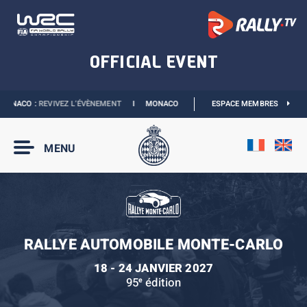
ONACO :
REVIVEZ L’ÉVÈNEMENT
I
MONACO E-PRIX 2027 :
ESPACE MEMBRES
LES DATES SONT OFFIC
MENU
RALLYE AUTOMOBILE MONTE-CARLO
18 - 24 JANVIER 2027
95
édition
e