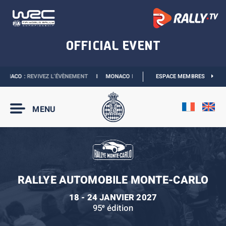
NACO :
REVIVEZ L’ÉVÈNEMENT
I
MONACO E-PRIX 2027 :
ESPACE MEMBRES
LES DATES SONT OFFICI
MENU
RALLYE AUTOMOBILE MONTE-CARLO
18 - 24 JANVIER 2027
95
édition
e