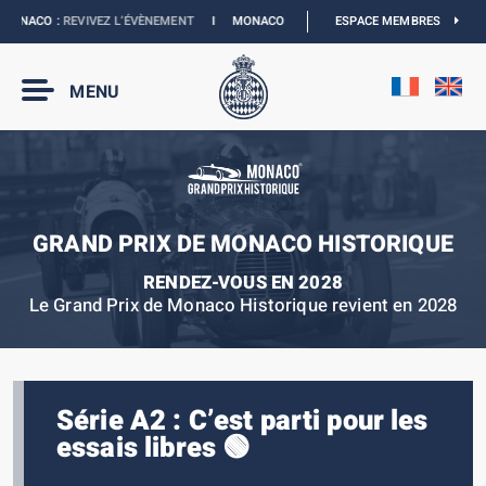
ONACO :
REVIVEZ L’ÉVÈNEMENT
I
MONACO E-PRIX 2027 :
ESPACE MEMBRES
LES DATES SONT OFFIC
MENU
GRAND PRIX DE MONACO HISTORIQUE
RENDEZ-VOUS EN 2028
Le Grand Prix de Monaco Historique revient en 2028
Série A2 : C’est parti pour les
essais libres 🟢