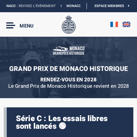
MONACO :
REVIVEZ L’ÉVÈNEMENT
I
MONACO E-PRIX 2027 :
ESPACE MEMBRES
NOUVELLES DATES
MENU
GRAND PRIX DE MONACO HISTORIQUE
RENDEZ-VOUS EN 2028
Le Grand Prix de Monaco Historique revient en 2028
Série C : Les essais libres
sont lancés 🟢