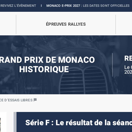
’ÉVÈNEMENT
I
MONACO E-PRIX 2027 :
LES DATES SONT OFFICIELLES
I
BOUTI
ÉPREUVES RALLYES
R
RAND PRIX DE MONACO
HISTORIQUE
Le 
20
CE D’ESSAIS LIBRES 🏁
Série F : Le résultat de la séan