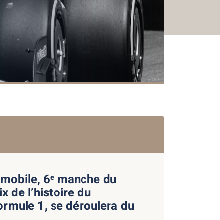
omobile, 6
manche du
e
x de l’histoire du
rmule 1, se déroulera du
2016
2018
2017
2015
2