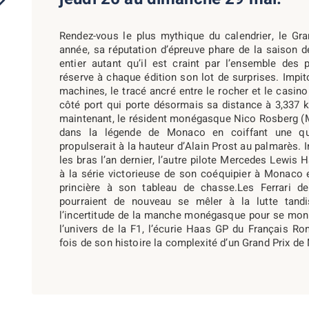
Rendez-vous le plus mythique du calendrier, le Gr
année, sa réputation d’épreuve phare de la saison 
entier autant qu’il est craint par l’ensemble des 
réserve à chaque édition son lot de surprises. Impi
machines, le tracé ancré entre le rocher et le casino
côté port qui porte désormais sa distance à 3,337 k
maintenant, le résident monégasque Nico Rosberg (M
dans la légende de Monaco en coiffant une qua
propulserait à la hauteur d’Alain Prost au palmarès. I
les bras l’an dernier, l’autre pilote Mercedes Lewis H
à la série victorieuse de son coéquipier à Monaco 
princière à son tableau de chasse.Les Ferrari d
pourraient de nouveau se mêler à la lutte tand
l’incertitude de la manche monégasque pour se mont
l’univers de la F1, l’écurie Haas GP du Français R
fois de son histoire la complexité d’un Grand Prix d