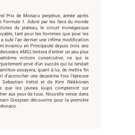
and Prix de Monaco perpétue, année après
de Formule 1. Adoré par les fans du monde
pilotes du plateau, le circuit monégasque
toyable, tant pour les hommes que pour les
 a subi l’an dernier une infime modification
m.Invaincu en Principauté depuis trois ans
ercedes AMG) tentera d’entrer un peu plus
trième victoire consécutive, ce qui le
njustement privé d’un succès qui lui tendait
amilton essayera, quant à lui, de mettre fin
et d’accrocher une deuxième fois l’épreuve
e Sebastian Vettel et de Kimi Räikkönen
is que les jeunes loups compteront sur
rer aux yeux de tous. Nouvelle venue dans
omain Grosjean découvrira pour la première
e Monaco.