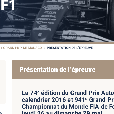
F1
1 GRAND PRIX DE MONACO
»
PRÉSENTATION DE L’ÉPREUVE
Présentation de l’épreuve
La 74
édition du Grand Prix Aut
e
calendrier 2016 et 941
Grand Pri
e
Championnat du Monde FIA de Fo
jeudi 26 au dimanche 29 mai.
2023
2022
2021
2020
2019