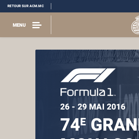
RETOUR SUR ACM.MC
MENU
26 - 29 MAI 2016
74
GRAND
E