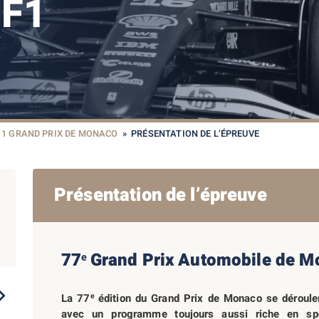
F1
1 GRAND PRIX DE MONACO
»
PRÉSENTATION DE L’ÉPREUVE
Présentation de l’épreuve
77
Grand Prix Automobile de 
e
201
2023
2022
2021
2020
e
La 7
7
édition du Grand Prix de Monaco se déroul
avec un programme toujours aussi riche en spo