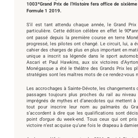
e
1003
Grand Prix de l’Histoire fera office de sixi
Formule 1 2019.
S’il est tant attendu chaque année, le Grand Pr
e
particulière. Cette édition célèbre en effet le 90
an
ont passé depuis la première course en terre Monég
progressé, les pilotes ont changé. Le circuit, lui, a 
cahier des charges de plus en plus important en mati
unique a inscrit sa légende dans le sport automob
Ascari et Paul Hawkins, aux six victoires d’Ayrto
Monégasque a été le théâtre des Grands Prix les pl
stratégies sont les maîtres mots de ce rendez-vous 
Les accrochages à Sainte-Dévote, les changements d’
passages toujours plus proches du rail au niveau
imprégnés de mythes et d’anecdotes qui mettent à d
tout pour inscrire leur nom au palmarès du Gra
s’accordent à dire que les qualifications sont déci
point d’orgue du week-end. Tous ceux qui ont pris 
victoire n’est acquise qu’une fois le drapeau à damie