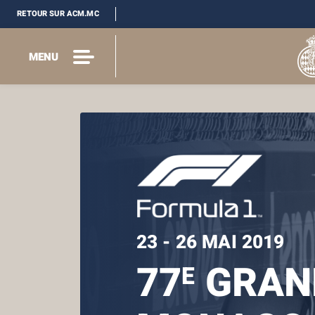
RETOUR SUR ACM.MC
MENU
23 - 26 MAI 2019
77
GRAND
E