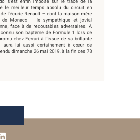
do s’est enfin imposé sur le tracé de la
é le meilleur temps absolu du circuit en
e de l’écurie Renault – dont la maison mère
ub de Monaco – le sympathique et jovial
onne, face à de redoutables adversaires. A
 connu son baptême de Formule 1 lors de
promu chez Ferrari à l’issue de sa brillante
Il aura lui aussi certainement à cœur de
tendu dimanche 26 mai 2019, à la fin des 78