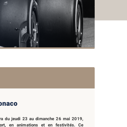
Monaco
9
2018
2017
2016
2015
2
era du jeudi 23 au dimanche 26 mai 2019,
rt, en animations et en festivités. Ce