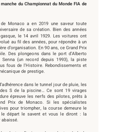
ème manche du Championnat du Monde FIA de
ix de Monaco a en 2019 une saveur toute
niversaire de sa création. Bien des années
asque, le 14 avril 1929. Les voitures ont
évolué au fil des années, pour répondre à un
ère d’organisation. En 90 ans, ce Grand Prix
ile. Des plongeons dans le port d’Alberto
n Senna (un record depuis 1993), la piste
us fous de l’Histoire. Rebondissements et
mécanique de prestige.
adhérence dans le tunnel jour de pluie, les
 des S de la piscine… Ce sont 19 virages
ure épreuve les nerfs des pilotes, prêts à
nd Prix de Monaco. Si les spécialistes
sives pour triompher, la course demeure le
le départ le savent et vous le diront : la
r abaissé.