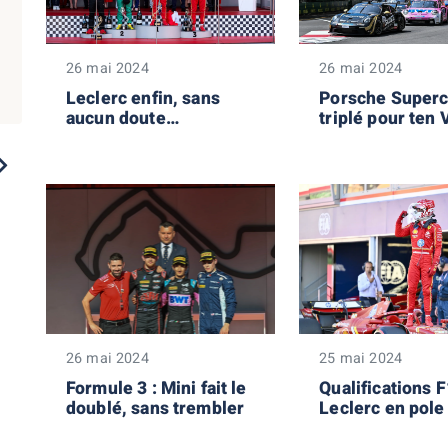
26 mai 2024
26 mai 2024
Leclerc enfin, sans
Porsche Supercu
aucun doute…
triplé pour ten
!
2023
2022
2021
2020
2019
26 mai 2024
25 mai 2024
Formule 3 : Mini fait le
Qualifications F
doublé, sans trembler
Leclerc en pole
une masterclas