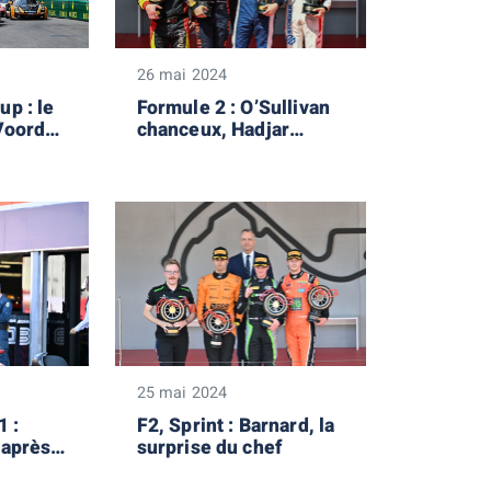
26 mai 2024
p : le
Formule 2 : O’Sullivan
 Voorde
chanceux, Hadjar
malheureux
2018
2017
2016
2015
2
25 mai 2024
1 :
F2, Sprint : Barnard, la
 après
surprise du chef
s