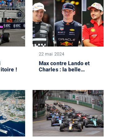
22 mai 2024
i
Max contre Lando et
toire !
Charles : la belle
affiche !