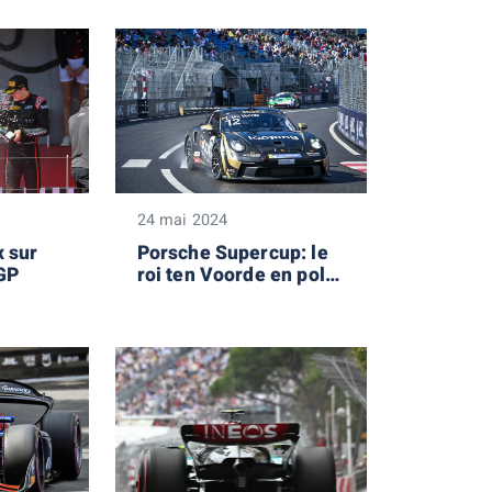
24 mai 2024
x sur
Porsche Supercup: le
GP
roi ten Voorde en pole
!