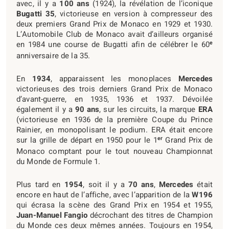
avec, il y a
100 ans
(1924), la révélation de l’iconique
Bugatti 35
, victorieuse en version à compresseur des
deux premiers Grand Prix de Monaco en 1929 et 1930.
L’Automobile Club de Monaco avait d’ailleurs organisé
e
en 1984 une course de Bugatti afin de célébrer le 60
anniversaire de la 35.
En
1934
, apparaissent les monoplaces
Mercedes
victorieuses des trois derniers Grand Prix de Monaco
d’avant-guerre, en 1935, 1936 et 1937. Dévoilée
également il y a
90 ans
, sur les circuits, la marque
ERA
(victorieuse en 1936 de la première Coupe du Prince
Rainier, en monopolisant le podium. ERA était encore
er
sur la grille de départ en 1950 pour le 1
Grand Prix de
Monaco comptant pour le tout nouveau Championnat
du Monde de Formule 1.
Plus tard en
1954
, soit il y a
70 ans
,
Mercedes
était
encore en haut de l’affiche, avec l’apparition de la
W196
qui écrasa la scène des Grand Prix en 1954 et 1955,
Juan-Manuel Fangio
décrochant des titres de Champion
du Monde ces deux mêmes années. Toujours en 1954,