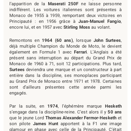
l’apparition de la
Maserati 250F
ne laisse personne
indifférent. Les voitures italiennes sont présentes à
Monaco de 1955 à 1959, remportant deux victoires en
Principauté : en 1956 grâce à
Juan-Manuel Fangio
,
encore lui, et en 1957 avec
Stirling Moss
au volant.
Remontons en
1964 (60 ans)
, lorsque
John Surtees
,
déjà multiple Champion du Monde de Moto, le devient
également en Formule 1 avec
Ferrari
. L’Anglais a été
présent sans interruption au départ du Grand Prix de
Monaco de 1960 à 71, soit 12 participations. Plus tard,
Surtees
deviendra une marque et un constructeur à part
entière dans la discipline, ses monoplaces participant
au Grand Prix de Monaco entre 1971 et 1978. Certaines
sont d’ailleurs présentes cette année parmi les
engagés.
Par la suite, en
1974
, l’éphémère marque
Hesketh
s’engage dans la discipline-reine. C’est alors il y
50 ans
que le jeune Lord
Thomas Alexander Fermor-Hesketh
et
son pilote
James Hunt
apportent à la F1 une image
glamour en phase avec celle de la Principauté. C’était