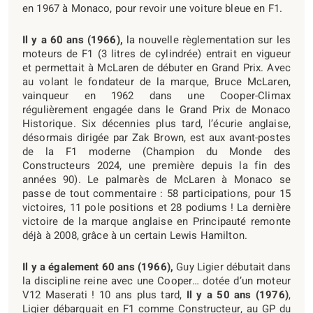
en 1967 à Monaco, pour revoir une voiture bleue en F1.
Il y a 60 ans (1966),
la nouvelle règlementation sur les
moteurs de F1 (3 litres de cylindrée) entrait en vigueur
et permettait à McLaren de débuter en Grand Prix. Avec
au volant le fondateur de la marque, Bruce McLaren,
vainqueur en 1962 dans une Cooper-Climax
régulièrement engagée dans le Grand Prix de Monaco
Historique. Six décennies plus tard, l’écurie anglaise,
désormais dirigée par Zak Brown, est aux avant-postes
de la F1 moderne (Champion du Monde des
Constructeurs 2024, une première depuis la fin des
années 90). Le palmarès de McLaren à Monaco se
passe de tout commentaire : 58 participations, pour 15
victoires, 11 pole positions et 28 podiums ! La dernière
victoire de la marque anglaise en Principauté remonte
déjà à 2008, grâce à un certain Lewis Hamilton.
Il y a également 60 ans (1966),
Guy Ligier débutait dans
la discipline reine avec une Cooper… dotée d’un moteur
V12 Maserati ! 10 ans plus tard,
Il y a 50 ans (1976)
,
Ligier débarquait en F1 comme Constructeur, au GP du