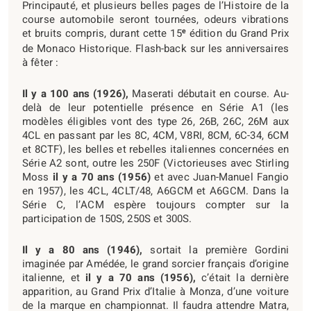
Principauté, et plusieurs belles pages de l’Histoire de la
course automobile seront tournées, odeurs vibrations
e
et bruits compris, durant cette 15
édition du Grand Prix
de Monaco Historique. Flash-back sur les anniversaires
à fêter :
Il y a 100 ans (1926),
Maserati débutait en course. Au-
delà de leur potentielle présence en Série A1 (les
modèles éligibles vont des type 26, 26B, 26C, 26M aux
4CL en passant par les 8C, 4CM, V8RI, 8CM, 6C-34, 6CM
et 8CTF), les belles et rebelles italiennes concernées en
Série A2 sont, outre les 250F (Victorieuses avec Stirling
Moss
il y a 70 ans (1956)
et avec Juan-Manuel Fangio
en 1957), les 4CL, 4CLT/48, A6GCM et A6GCM. Dans la
Série C, l’ACM espère toujours compter sur la
participation de 150S, 250S et 300S.
Il y a 80 ans (1946),
sortait la première Gordini
imaginée par Amédée, le grand sorcier français d’origine
italienne, et
il y a 70 ans (1956),
c’était la dernière
apparition, au Grand Prix d’Italie à Monza, d’une voiture
de la marque en championnat. Il faudra attendre Matra,