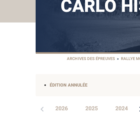
CARLO H
ARCHIVES DES ÉPREUVES
»
RALLYE M
ÉDITION ANNULÉE
2026
2025
2024