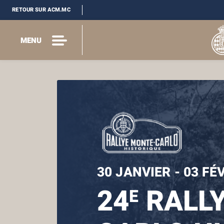
RETOUR SUR ACM.MC
MENU
30 JANVIER - 03 FÉ
24
RALLY
E