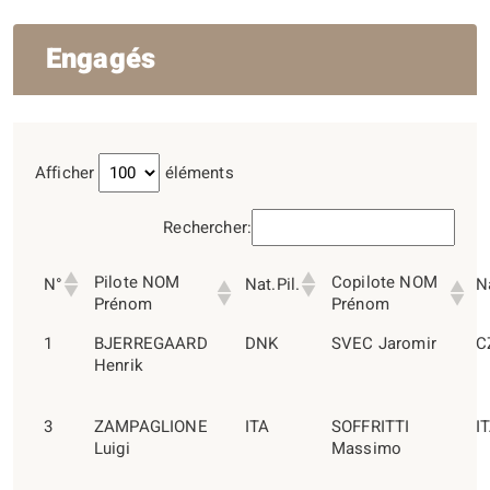
Engagés
Afficher
éléments
Rechercher:
Pilote NOM
Copilote NOM
N°
Nat.Pil.
N
Prénom
Prénom
1
BJERREGAARD
DNK
SVEC Jaromir
C
Henrik
3
ZAMPAGLIONE
ITA
SOFFRITTI
I
Luigi
Massimo