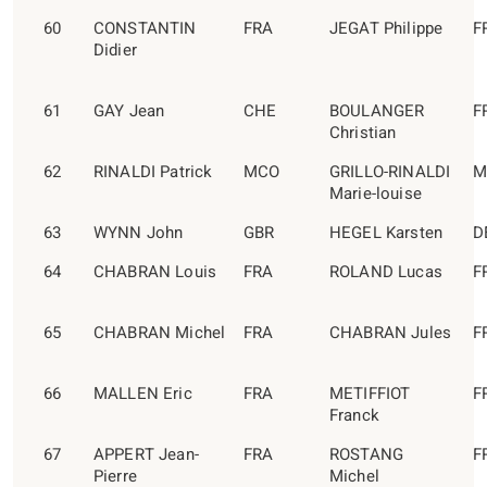
60
CONSTANTIN
FRA
JEGAT Philippe
F
Didier
61
GAY Jean
CHE
BOULANGER
F
Christian
62
RINALDI Patrick
MCO
GRILLO-RINALDI
M
Marie-louise
63
WYNN John
GBR
HEGEL Karsten
D
64
CHABRAN Louis
FRA
ROLAND Lucas
F
65
CHABRAN Michel
FRA
CHABRAN Jules
F
66
MALLEN Eric
FRA
METIFFIOT
F
Franck
67
APPERT Jean-
FRA
ROSTANG
F
Pierre
Michel