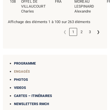
108
OFFEL DE
FRA
MOREAU
F
VILLAUCOURT
LESPINARD
Charles
Alexandre
Affichage des éléments 1 à 100 sur 263 éléments
❮
1
2
3
❯
PROGRAMME
ENGAGÉS
PHOTOS
VIDEOS
CARTES – ITINÉRAIRES
NEWSLETTERS RMCH