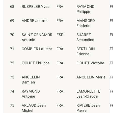
68
RUSPELER Yves
FRA
RAYMOND
F
Philippe
69
ANDRE Jerome
FRA
MANSORD
F
Frederic
70
SAINZ CENAMOR
ESP
SUAREZ
E
Antonio
Secundino
71
COMBIER Laurent
FRA
BERTHOIN
F
Etienne
72
FICHET Philippe
FRA
FICHET Victoire
F
73
ANCELLIN
FRA
ANCELLIN Marie
F
Damien
74
RAYMOND
FRA
LAMORLETTE
F
Antoine
Jean-Claude
75
ARLAUD Jean
FRA
RIVIERE Jean
F
Michel
Pierre