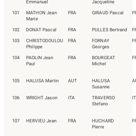
Emmanuel
Jacqueline
101
MATHON Jean
FRA
GIRAUD Pascal
F
Marie
102
DONAT Pascal
FRA
PULLES Bertrand
F
103
CHRISTODOULOU
FRA
FORNAY
F
Philippe
Georges
104
PAOLIN Jean
FRA
BOURGEAT
F
Paul
Michel
105
HALUSA Martin
AUT
HALUSA
A
Susanne
106
WRIGHT Jason
ITA
TRAVERSO
I
Stefano
107
HERVIEU Jean
FRA
HUCHARD
F
Pierre