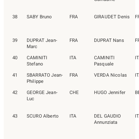
38
SABY Bruno
FRA
GIRAUDET Denis
F
39
DUPRAT Jean-
FRA
DUPRAT Nans
F
Marc
40
CAMINITI
ITA
CAMINITI
I
Stefano
Pasquale
41
SBARRATO Jean-
FRA
VERDA Nicolas
I
Philippe
42
GEORGE Jean-
CHE
HUGO Jennifer
B
Luc
43
SCURO Alberto
ITA
DEL GAUDIO
I
Annunziata