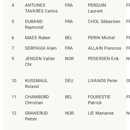
4
ANTUNES
FRA
PERQUIN
F
TAVARES Carlos
Laurent
5
DURAND
FRA
CHOL Sébastien
F
Raymond
6
MAES Ruben
BEL
PERIN Michel
F
7
SERPAGGI Alain
FRA
ALLAIN Francois
F
9
JENSEN Valter
NOR
PEDERSEN Erik
N
Chr.
10
KUSSMAUL
DEU
LIVANOS Peter
G
Roland
11
CHAMBORD
BEL
FOURESTIE
F
Christian
Patrick
12
GRANERUD
NOR
LIE Marianne
N
Petter