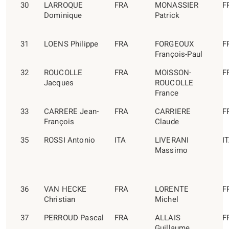
30
LARROQUE
FRA
MONASSIER
F
Dominique
Patrick
31
LOENS Philippe
FRA
FORGEOUX
F
François-Paul
32
ROUCOLLE
FRA
MOISSON-
F
Jacques
ROUCOLLE
France
33
CARRERE Jean-
FRA
CARRIERE
F
François
Claude
35
ROSSI Antonio
ITA
LIVERANI
I
Massimo
36
VAN HECKE
FRA
LORENTE
F
Christian
Michel
37
PERROUD Pascal
FRA
ALLAIS
F
Guillaume