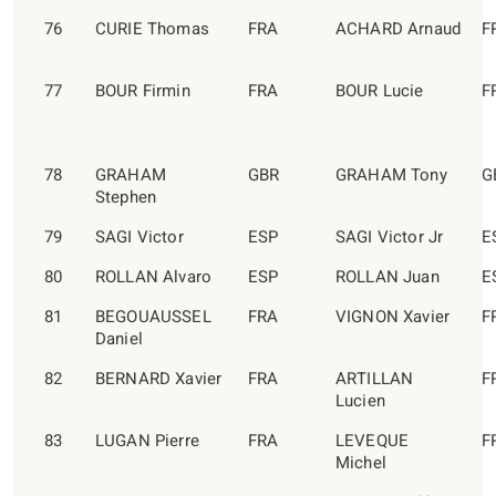
76
CURIE Thomas
FRA
ACHARD Arnaud
F
77
BOUR Firmin
FRA
BOUR Lucie
F
78
GRAHAM
GBR
GRAHAM Tony
G
Stephen
79
SAGI Victor
ESP
SAGI Victor Jr
E
80
ROLLAN Alvaro
ESP
ROLLAN Juan
E
81
BEGOUAUSSEL
FRA
VIGNON Xavier
F
Daniel
82
BERNARD Xavier
FRA
ARTILLAN
F
Lucien
83
LUGAN Pierre
FRA
LEVEQUE
F
Michel