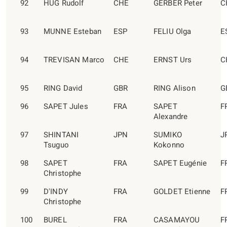
92
HUG Rudolf
CHE
GERBER Peter
C
93
MUNNE Esteban
ESP
FELIU Olga
E
94
TREVISAN Marco
CHE
ERNST Urs
C
95
RING David
GBR
RING Alison
G
96
SAPET Jules
FRA
SAPET
F
Alexandre
97
SHINTANI
JPN
SUMIKO
J
Tsuguo
Kokonno
98
SAPET
FRA
SAPET Eugénie
F
Christophe
99
D'INDY
FRA
GOLDET Etienne
F
Christophe
100
BUREL
FRA
CASAMAYOU
F