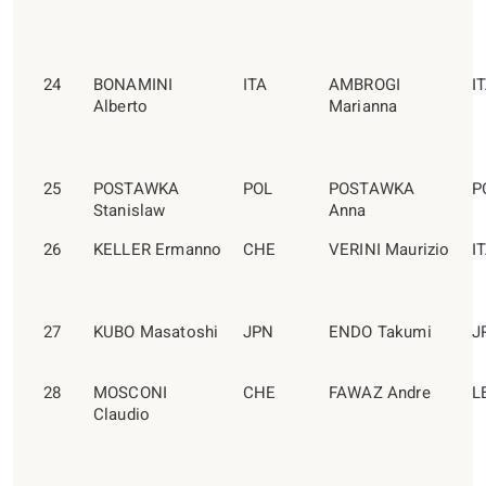
24
BONAMINI
ITA
AMBROGI
I
Alberto
Marianna
25
POSTAWKA
POL
POSTAWKA
P
Stanislaw
Anna
26
KELLER Ermanno
CHE
VERINI Maurizio
I
27
KUBO Masatoshi
JPN
ENDO Takumi
J
28
MOSCONI
CHE
FAWAZ Andre
L
Claudio