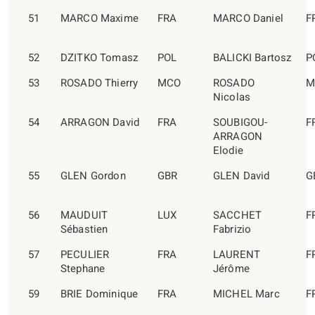
51
MARCO Maxime
FRA
MARCO Daniel
F
52
DZITKO Tomasz
POL
BALICKI Bartosz
P
53
ROSADO Thierry
MCO
ROSADO
M
Nicolas
54
ARRAGON David
FRA
SOUBIGOU-
F
ARRAGON
Elodie
55
GLEN Gordon
GBR
GLEN David
G
56
MAUDUIT
LUX
SACCHET
F
Sébastien
Fabrizio
57
PECULIER
FRA
LAURENT
F
Stephane
Jérôme
59
BRIE Dominique
FRA
MICHEL Marc
F