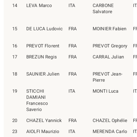
14
LEVA Marco
ITA
CARBONE
I
Salvatore
15
DE LUCA Ludovic
FRA
MOINIER Fabien
F
16
PREVOT Florent
FRA
PREVOT Gregory
F
17
BREZUN Regis
FRA
CARRAL Julian
F
18
SAUNIER Julien
FRA
PREVOT Jean-
F
Pierre
19
STICCHI
ITA
MONTI Luca
I
DAMIANI
Francesco
Saverio
20
CHAZEL Yannick
FRA
CHAZEL Ophélie
F
23
AIOLFI Maurizio
ITA
MERENDA Carlo
I