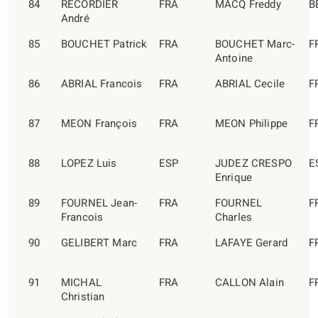
84
RECORDIER
FRA
MACQ Freddy
B
André
85
BOUCHET Patrick
FRA
BOUCHET Marc-
F
Antoine
86
ABRIAL Francois
FRA
ABRIAL Cecile
F
87
MEON François
FRA
MEON Philippe
F
88
LOPEZ Luis
ESP
JUDEZ CRESPO
E
Enrique
89
FOURNEL Jean-
FRA
FOURNEL
F
Francois
Charles
90
GELIBERT Marc
FRA
LAFAYE Gerard
F
91
MICHAL
FRA
CALLON Alain
F
Christian