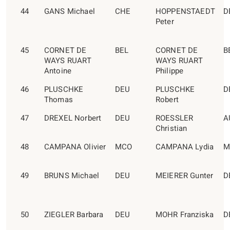
44
GANS Michael
CHE
HOPPENSTAEDT
D
Peter
45
CORNET DE
BEL
CORNET DE
B
WAYS RUART
WAYS RUART
Antoine
Philippe
46
PLUSCHKE
DEU
PLUSCHKE
D
Thomas
Robert
47
DREXEL Norbert
DEU
ROESSLER
A
Christian
48
CAMPANA Olivier
MCO
CAMPANA Lydia
M
49
BRUNS Michael
DEU
MEIERER Gunter
D
50
ZIEGLER Barbara
DEU
MOHR Franziska
D