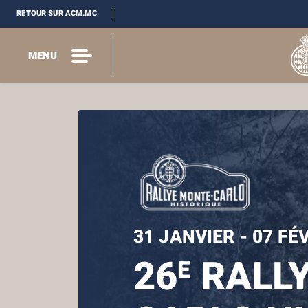
RETOUR SUR ACM.MC
MENU
31 JANVIER - 07 FÉ
26
RALLY
E