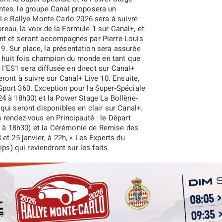
ntes, le groupe
Canal
proposera un
 Le Rallye Monte-Carlo 2026 sera à suivre
breau
, la voix de la Formule 1 sur Canal+, et
ont et seront accompagnés par
Pierre-Louis
. Sur place, la présentation sera assurée
, huit fois champion du monde en tant que
, l’ES1 sera diffusée en direct sur Canal+
ront à suivre sur Canal+ Live 10. Ensuite,
2018
2017
2016
2015
Sport 360
. Exception pour la
Super-Spéciale
24 à 18h30
) et la
Power Stage La Bollène-
qui seront
disponibles en clair sur Canal+.
 rendez-vous en Principauté : le
Départ
à 18h30) et la
Cérémonie de Remise des
t 25 janvier, à 22h, « Les Experts du
ips) qui reviendront sur les faits