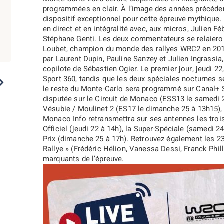
programmées en clair.
À l’image des années précéde
dispositif exceptionnel pour cette épreuve mythique.
en direct et en intégralité avec, aux micros,
Julien Fé
Stéphane Genti
. Les deux commentateurs se relaier
Loubet
, champion du monde des rallyes WRC2 en 2019
par
Laurent Dupin
,
Pauline Sanzey
et
Julien Ingrassia
copilote de Sébastien Ogier. Le premier jour, jeudi 22
Sport 360, tandis que les deux spéciales nocturnes se
2023
2022
2021
2020
2019
le reste du Monte-Carlo sera programmé sur
Canal+ 
disputée sur le Circuit de Monaco (
ESS13 le samedi 
Vésubie / Moulinet 2 (ES17 le dimanche 25 à 13h15),
Monaco Info
retransmettra sur ses antennes les trois
Officiel
(jeudi 22 à 14h), la
Super-Spéciale
(samedi 24 
Prix
(dimanche 25 à 17h). Retrouvez également les 23 e
Rallye » (Frédéric Hélion, Vanessa Dessi, Franck Phill
marquants de l’épreuve.