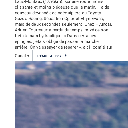
Laux-Montaux (17,95km), sur une route moins
glissante et moins piégeuse que le matin. Il a de
nouveau devancé ses coéquipiers du Toyota
Gazoo Racing,
Sébastien Ogier
et
Elfyn Evans
,
mais de deux secondes seulement. Chez Hyundai,
Adrien Fourmaux
a perdu du temps, privé de son
frein à main hydraulique.
« Dans certaines
épingles, j’étais obligé de passer la marche
arrière. On va essayer de réparer »
, a-t-il confié sur
Canal +.
RÉSULTAT ES7