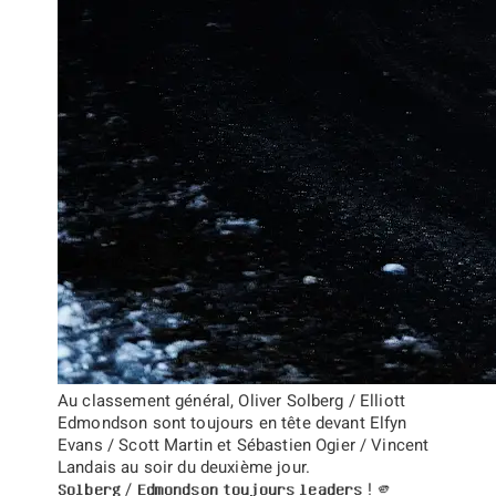
Au classement général,
Oliver Solberg / Elliott
Edmondson
sont toujours en tête devant
Elfyn
Evans / Scott Martin
et
Sébastien Ogier / Vincent
Landais
au soir du deuxième jour.
𝐒𝐨𝐥𝐛𝐞𝐫𝐠 / 𝐄𝐝𝐦𝐨𝐧𝐝𝐬𝐨𝐧 𝐭𝐨𝐮𝐣𝐨𝐮𝐫𝐬 𝐥𝐞𝐚𝐝𝐞𝐫𝐬 ! 🫵