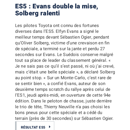
ES5 : Evans double la mise,
Solberg ralenti
Les pilotes Toyota ont connu des fortunes
diverses dans l’ES5.
Elfyn Evans
a signé le
meilleur temps devant
Sébastien Ogier
, pendant
qu’
Oliver Solberg
, victime d’une crevaison en fin
de spéciale, a terminé sur la jante et perdu 27
secondes sur
Evans
. Le Suédois conserve malgré
tout sa place de leader du classement général.
«
Je ne sais pas ce qu’il s’est passé, ni où j’ai crevé,
mais c’était une belle spéciale »
, a déclaré Solberg
au point stop.
« Sur un Monte-Carlo, c’est rare de
se sentir bien »
, a confié Evans, auteur de son
deuxième temps scratch du rallye après celui de
l’ES1, jeudi après-midi, en ouverture de cette 94e
édition. Dans le peloton de chasse, juste derrière
le trio de tête, Thierry Neuville n’a pas choisi les
bons pneus pour cette spéciale et a cédé du
terrain (près de 30 secondes) sur Sébastien Ogier.
RÉSULTAT ES5