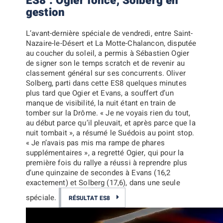
ES8 : Ogier fonce, Solberg en
gestion
L’avant-dernière spéciale de vendredi, entre Saint-
Nazaire-le-Désert et La Motte-Chalancon, disputée
au coucher du soleil, a permis à
Sébastien Ogier
de signer son le temps scratch et de revenir au
classement général sur ses concurrents.
Oliver
Solberg
, parti dans cette ES8 quelques minutes
plus tard que Ogier et Evans, a souffert d’un
manque de visibilité, la nuit étant en train de
tomber sur la Drôme.
« Je ne voyais rien du tout,
au début parce qu’il pleuvait, et après parce que la
nuit tombait »
, a résumé le Suédois au point stop.
« Je n’avais pas mis ma rampe de phares
supplémentaires »
, a regretté Ogier, qui pour la
première fois du rallye a réussi à reprendre plus
d’une quinzaine de secondes à Evans (16,2
exactement) et Solberg (17,6), dans une seule
spéciale.
RÉSULTAT ES8