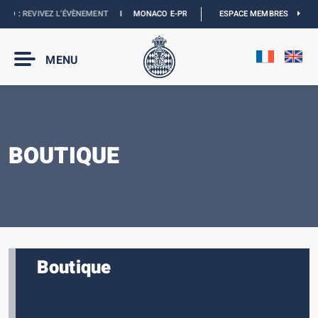
CO :
REVIVEZ L’ÉVÈNEMENT
I
MONACO E-PRIX 2027 :
NOUVELLES DATES
ESPACE MEMBRES
I
BO
MENU
BOUTIQUE
Boutique