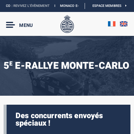
ACO :
REVIVEZ L’ÉVÈNEMENT
I
MONACO E-PRIX 2027 :
NOUVELLES DATES
ESPACE MEMBRES
I
B
MENU
5
E-RALLYE MONTE-CARLO
E
Des concurrents envoyés
spéciaux !