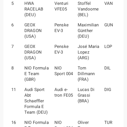
5
HWA
Venturi
Stoffel
VAN
RACELAB
VFE05
Vandoorne
(DEU)
(BEL)
6
GEOX
Penske
Maximilian
GUN
DRAGON
EV-3
Günther
(USA)
(DEU)
7
GEOX
Penske
José Maria
LOP
DRAGON
EV-3
Lopez
(USA)
(ARG)
8
NIO Formula
NIO
Tom
DIL
E Team
Sport 004
Dillmann
(GBR)
(FRA)
11
Audi Sport
Audi e-
Lucas Di
DIG
Abt
tron FE05
Grassi
Schaeffler
(BRA)
Formula E
Team (DEU)
16
NIO Formula
NIO
Oliver
TUR