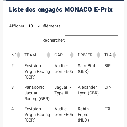
Liste des engagés MONACO E-Prix
Afficher
éléments
Rechercher:
N°
TEAM
CAR
DRIVER
TLA
2
Envision
Audi e-
Sam Bird
BIR
Virgin Racing
tron FE05
(GBR)
(GBR)
3
Panasonic
Jaguar I-
Alexander
LYN
Jaguar
Type III
Lynn (GBR)
Racing (GBR)
4
Envision
Audi e-
Robin
FRI
Virgin Racing
tron FE05
Frijns
(GBR)
(NLD)