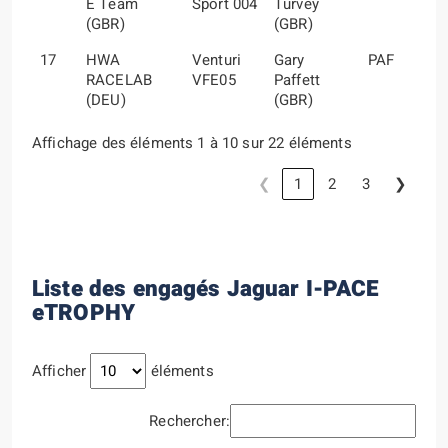
E Team
Sport 004
Turvey
(GBR)
(GBR)
17
HWA
Venturi
Gary
PAF
RACELAB
VFE05
Paffett
(DEU)
(GBR)
Affichage des éléments 1 à 10 sur 22 éléments
❮
1
2
3
❯
Liste des engagés Jaguar I-PACE
eTROPHY
Afficher
éléments
Rechercher: