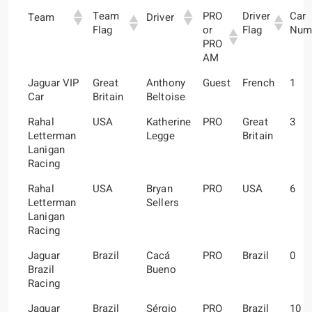
Team
PRO
Driver
Car
Team
Driver
Flag
or
Flag
Num
PRO
AM
Jaguar VIP
Great
Anthony
Guest
French
1
Car
Britain
Beltoise
Rahal
USA
Katherine
PRO
Great
3
Letterman
Legge
Britain
Lanigan
Racing
Rahal
USA
Bryan
PRO
USA
6
Letterman
Sellers
Lanigan
Racing
Jaguar
Brazil
Cacá
PRO
Brazil
0
Brazil
Bueno
Racing
Jaguar
Brazil
Sérgio
PRO
Brazil
10