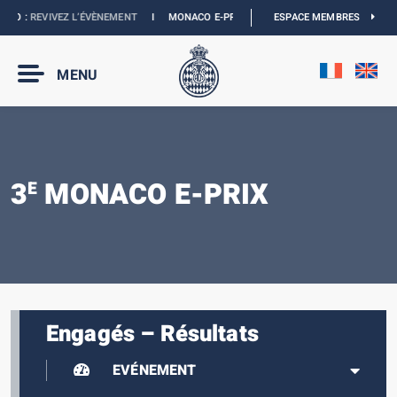
O :
REVIVEZ L’ÉVÈNEMENT
I
MONACO E-PRIX 2027 :
NOUVELLES DATES
ESPACE MEMBRES
I
BOU
MENU
3
MONACO E-PRIX
E
Engagés – Résultats
EVÉNEMENT