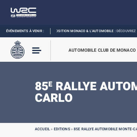
 GRAND PRIX
ÉVÉNEMENTS À VENIR :
I
EXPOSITION MONACO & L’AUTOMOBILE :
DÉCOUVREZ
AUTOMOBILE CLUB DE MONACO
85
RALLYE AUTO
E
CARLO
ACCUEIL
»
EDITIONS
»
85E RALLYE AUTOMOBILE MONTE-C