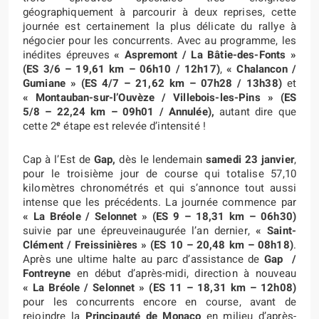
géographiquement à parcourir à deux reprises, cette
journée est certainement la plus délicate du rallye à
négocier pour les concurrents. Avec au programme, les
inédites épreuves
«
Aspremont / La Bâtie-des-Fonts »
(ES 3/6 – 19,61 km – 06h10 / 12h17)
,
«
Chalancon /
Gumiane » (ES 4/7 – 21,62 km – 07h28 / 13h38)
et
« Montauban-sur-l’Ouvèze / Villebois-les-Pins » (ES
5/8 – 22,24 km – 09h01 / Annulée),
autant dire que
e
cette 2
étape est relevée d’intensité !
Cap à l’Est de
Gap,
dès le lendemain
samedi 23 janvier
,
pour le troisième jour de course qui totalise 57,10
kilomètres chronométrés et qui s’annonce tout aussi
intense que les précédents. La journée commence par
«
La Bréole / Selonnet » (ES 9 – 18,31 km – 06h30)
suivie par une épreuveinaugurée l’an dernier,
«
Saint-
Clément / Freissinières » (ES 10 – 20,48 km – 08h18)
.
Après une ultime halte au parc d’assistance de
Gap /
Fontreyne
en début d’après-midi, direction à nouveau
«
La Bréole / Selonnet » (ES 11 – 18,31 km – 12h08)
pour les concurrents encore en course, avant de
rejoindre la
Principauté de Monaco
en milieu d’après-