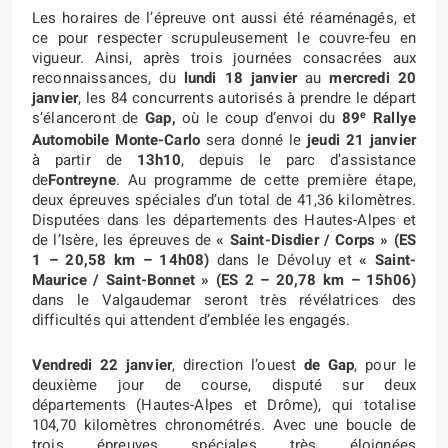
Les horaires de l’épreuve ont aussi été réaménagés, et
ce pour respecter scrupuleusement le couvre-feu en
vigueur. Ainsi, après trois journées consacrées aux
reconnaissances, du
lundi 18 janvier
au
mercredi 20
janvier
, les 84 concurrents autorisés à prendre le départ
e
s’élanceront de
Gap,
où le coup d’envoi du
89
Rallye
Automobile Monte-Carlo
sera donné le
jeudi 21 janvier
à partir de
13h10
, depuis le parc d’assistance
de
Fontreyne
. Au programme de cette première étape,
deux épreuves spéciales d’un total de 41,36 kilomètres.
Disputées dans les départements des Hautes-Alpes et
de l’Isère, les épreuves de
«
Saint-Disdier / Corps »
(ES
1 – 20,58 km – 14h08)
dans le Dévoluy et
«
Saint-
Maurice / Saint-Bonnet » (ES 2 – 20,78 km – 15h06)
dans le Valgaudemar seront très révélatrices des
difficultés qui attendent d’emblée les engagés.
Vendredi 22 janvier
, direction l’ouest
de Gap
, pour le
deuxième jour de course, disputé sur deux
départements (Hautes-Alpes et Drôme), qui totalise
104,70 kilomètres chronométrés. Avec une boucle de
trois épreuves spéciales très éloignées