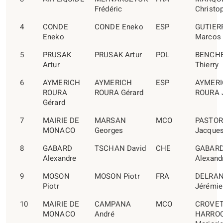
Frédéric
Christo
4
CONDE
CONDE Eneko
ESP
GUTIER
Eneko
Marcos
5
PRUSAK
PRUSAK Artur
POL
BENCHE
Artur
Thierry
6
AYMERICH
AYMERICH
ESP
AYMER
ROURA
ROURA Gérard
ROURA 
Gérard
7
MAIRIE DE
MARSAN
MCO
PASTOR
MONACO
Georges
Jacque
8
GABARD
TSCHAN David
CHE
GABAR
Alexandre
Alexand
9
MOSON
MOSON Piotr
FRA
DELRA
Piotr
Jérémie
10
MAIRIE DE
CAMPANA
MCO
CROVET
MONACO
André
HARRO