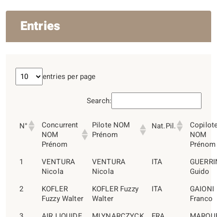
Entries
entries per page
Search:
Concurrent
Pilote NOM
Copilot
N°
Nat.Pil.
NOM
Prénom
NOM
Prénom
Prénom
1
VENTURA
VENTURA
ITA
GUERRI
Nicola
Nicola
Guido
2
KOFLER
KOFLER Fuzzy
ITA
GAIONI
Fuzzy Walter
Walter
Franco
3
AIR LIQUIDE
MLYNARCZYCK
FRA
MARQU