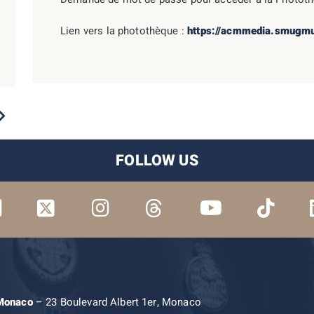
Lien vers la photothèque :
https://acmmedia.smugm
2023
2022
2021
2020
2019
FOLLOW US
 Monaco
– 23 Boulevard Albert 1er, Monaco