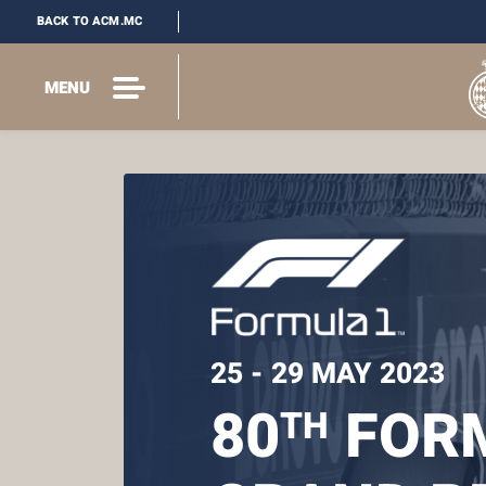
BACK TO ACM.MC
MENU
25 - 29 MAY 2023
80
FORM
TH