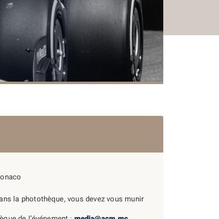
Monaco
dans la photothèque, vous devez vous munir
èque de l’événement :
media@acm.mc