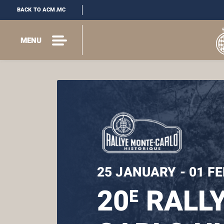
BACK TO ACM.MC
MENU
25 JANUARY - 01 F
20
RALLY
E