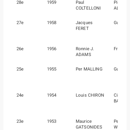
28e
1959
Paul
Pierre
COLTELLONI
ALEXA
27e
1958
Jacques
Guy MO
FERET
26e
1956
Ronnie J.
Frank E
ADAMS
25e
1955
Per MALLING
Gunnar
24e
1954
Louis CHIRON
Ciro
BASAD
23e
1953
Maurice
Peter
GATSONIDES
WORLE