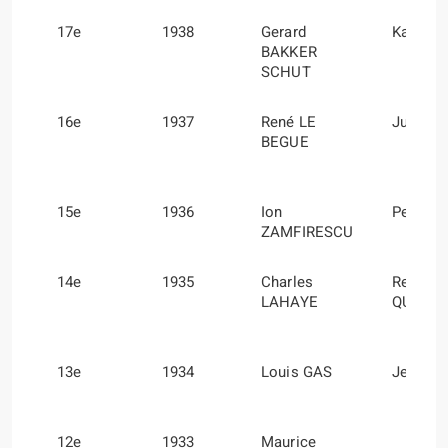
17e
1938
Gerard
Karel T
BAKKER
SCHUT
16e
1937
René LE
Julio Q
BEGUE
15e
1936
Ion
Petre C
ZAMFIRESCU
14e
1935
Charles
René
LAHAYE
QUATR
13e
1934
Louis GAS
Jean T
12e
1933
Maurice