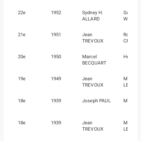
22e
1952
Sydney H.
Guy
ALLARD
WARBU
21e
1951
Jean
Roger
TREVOUX
CROVE
20e
1950
Marcel
Henri 
BECQUART
19e
1949
Jean
Marcel
TREVOUX
LESUR
18e
1939
Joseph PAUL
Marcel
18e
1939
Jean
Marcel
TREVOUX
LESUR