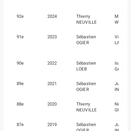
92e
2024
Thierry
Martijn
NEUVILLE
WYDAE
91e
2023
Sébastien
Vincent
OGIER
LANDAI
90e
2022
Sébastien
Isabelle
LOEB
GALMI
89e
2021
Sébastien
Julien
OGIER
INGRAS
88e
2020
Thierry
Nicolas
NEUVILLE
GILSOU
87e
2019
Sébastien
Julien
OGIER
INGRAS