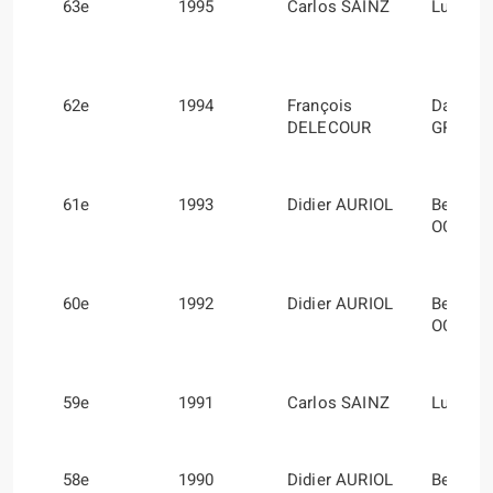
63e
1995
Carlos SAINZ
Luis M
62e
1994
François
Daniel
DELECOUR
GRATA
61e
1993
Didier AURIOL
Bernard
OCCELL
60e
1992
Didier AURIOL
Bernard
OCCELL
59e
1991
Carlos SAINZ
Luis M
58e
1990
Didier AURIOL
Bernard