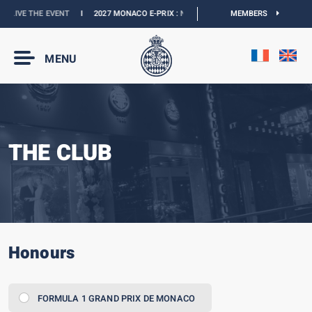
VE THE EVENT
I
2027 MONACO E-PRIX :
NEW DATES
I
OFFICIAL BOUTIQUE :
MEMBERS
G
MENU
THE CLUB
Honours
FORMULA 1 GRAND PRIX DE MONACO