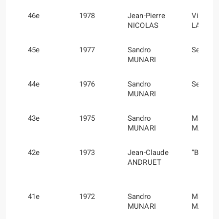
46e
1978
Jean-Pierre
Vincent
NICOLAS
LAVER
45e
1977
Sandro
Sergio 
MUNARI
44e
1976
Sandro
Sergio 
MUNARI
43e
1975
Sandro
Mario
MUNARI
MANNU
42e
1973
Jean-Claude
“BICHE”
ANDRUET
41e
1972
Sandro
Mario
MUNARI
MANNU