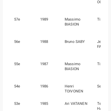
OCCELL
57e
1989
Massimo
Tiziano
BIASION
56e
1988
Bruno SABY
Jean-Fr
FAUCHI
55e
1987
Massimo
Tiziano
BIASION
54e
1986
Henri
Sergio
TOIVONEN
53e
1985
Ari VATANEN
Terry
HARRY