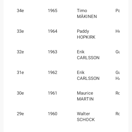
34e
1965
Timo
Paul E
MÄKINEN
33e
1964
Paddy
Henry 
HOPKIRK
32e
1963
Erik
Gunnar
CARLSSON
31e
1962
Erik
Gunnar
CARLSSON
HAGGB
30e
1961
Maurice
Roger 
MARTIN
29e
1960
Walter
Rolf MO
SCHOCK