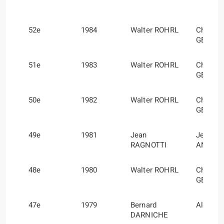
52e
1984
Walter ROHRL
Christia
GEISTD
51e
1983
Walter ROHRL
Christia
GEISTD
50e
1982
Walter ROHRL
Christia
GEISTD
49e
1981
Jean
Jean-Ma
RAGNOTTI
ANDRIE
48e
1980
Walter ROHRL
Christia
GEISTD
47e
1979
Bernard
Alain 
DARNICHE