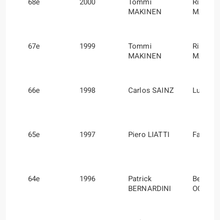
68e
2000
Tommi
Risto
MAKINEN
MANNI
67e
1999
Tommi
Risto
MAKINEN
MANNI
66e
1998
Carlos SAINZ
Luis M
65e
1997
Piero LIATTI
Fabrizi
64e
1996
Patrick
Bernard
BERNARDINI
OCCELL