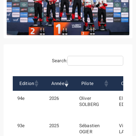
Search:
Edition
Année
Pilote
Co-Pil
94e
2026
Oliver
Elliott
SOLBERG
EDMON
93e
2025
Sébastien
Vincent
OGIER
LANDAI