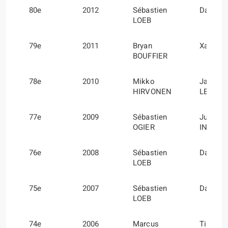
80e
2012
Sébastien
Daniel 
LOEB
79e
2011
Bryan
Xavier 
BOUFFIER
78e
2010
Mikko
Jarmo
HIRVONEN
LEHTIN
77e
2009
Sébastien
Julien
OGIER
INGRAS
76e
2008
Sébastien
Daniel 
LOEB
75e
2007
Sébastien
Daniel 
LOEB
74e
2006
Marcus
Timo