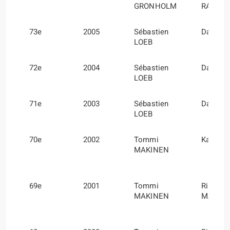
GRONHOLM
RAUTIA
73e
2005
Sébastien
Daniel 
LOEB
72e
2004
Sébastien
Daniel 
LOEB
71e
2003
Sébastien
Daniel 
LOEB
70e
2002
Tommi
Kaj LI
MAKINEN
69e
2001
Tommi
Risto
MAKINEN
MANNI