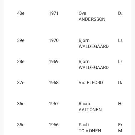
40e
1971
Ove
David 
ANDERSSON
39e
1970
Björn
Lars H
WALDEGAARD
38e
1969
Björn
Lars H
WALDEGAARD
37e
1968
Vic ELFORD
David 
36e
1967
Rauno
Henry 
AALTONEN
35e
1966
Pauli
Ensio
TOIVONEN
MIKAN