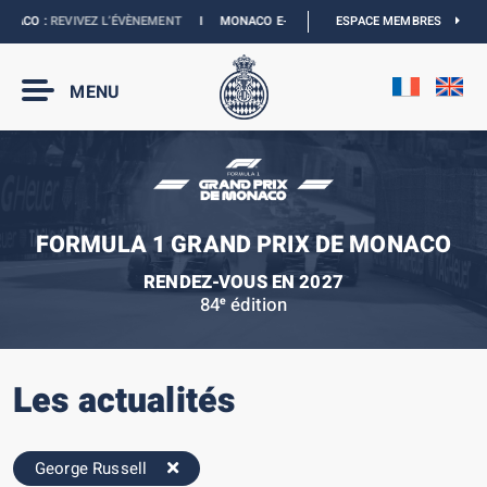
ACO :
REVIVEZ L’ÉVÈNEMENT
I
MONACO E-PRIX 2027 :
ESPACE MEMBRES
NOUVELLES DATES
I
MENU
FORMULA 1 GRAND PRIX DE MONACO
RENDEZ-VOUS EN 2027
84
édition
e
Les actualités
George Russell