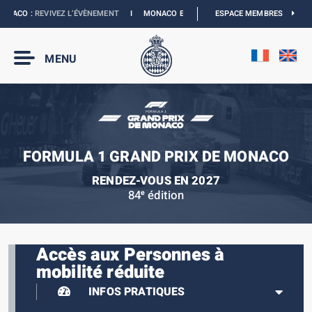
ACO :
REVIVEZ L’ÉVÈNEMENT
I
MONACO E-PRIX 2027 :
NOUVELLES DATES
ESPACE MEMBRES
I
B
MENU
FORMULA 1 GRAND PRIX DE MONACO
RENDEZ-VOUS EN 2027
84
édition
e
Accès aux Personnes à
mobilité réduite
INFOS PRATIQUES