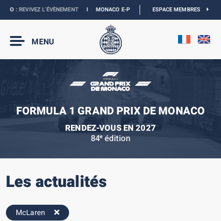
O :
REVIVEZ L’ÉVÈNEMENT
I
MONACO E-PRIX 2027 :
LES DATES SONT OFFICIELL
ESPACE MEMBRES
MENU
FORMULA 1 GRAND PRIX DE MONACO
RENDEZ-VOUS EN 2027
84
édition
e
Les actualités
McLaren