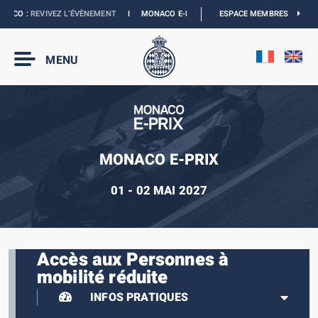
CO :
REVIVEZ L’ÉVÈNEMENT
I
MONACO E-PRIX 2027 :
NOUVELLES DATES
ESPACE MEMBRES
I
BO
MENU
MONACO E-PRIX
01 - 02 MAI 2027
Accès aux Personnes à
mobilité réduite
INFOS PRATIQUES