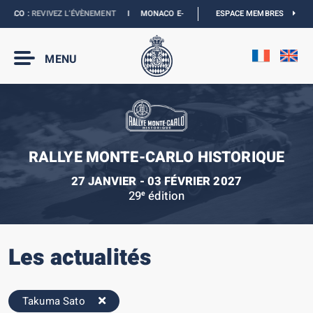
ACO :
REVIVEZ L’ÉVÈNEMENT
I
MONACO E-PRIX 2027 :
LES DATES SONT OFFICIEL
ESPACE MEMBRES
MENU
RALLYE MONTE-CARLO HISTORIQUE
27 JANVIER - 03 FÉVRIER 2027
29
édition
e
Les actualités
Takuma Sato