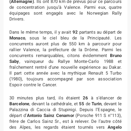
(Allemagne)
. Ils ont 870 km de prévus pour ce parcours
de concentration jusqu’à Valence. Parmi eux, quatre
équipages sont engagés avec le Norwegian Rally
Drivers.
Dans le même temps, il y avait
92
partants au départ de
Monaco
, sous le ciel bleu de la Principauté. Les
concurrents auront plus de 550 km à parcourir pour
rallier Valence, la préfecture de la Drôme. Parmi les
concurrents remarquables, citons évidemment
Bruno
Saby
, vainqueur du Rallye Monte-Carlo 1988 et
fraîchement rentré d’une nouvelle expérience au Dakar.
Il part cette année avec la mythique Renault 5 Turbo
(1980), toujours accompagné par son association
Espoir contre le Cancer.
30 minutes plus tard, ils étaient
26
à s’élancer de
Barcelone
, devant la cathédrale, et
55
de
Turin
, devant le
Palazzina di Caccia di Stupinigi. Depuis l’Espagne, le
départ d’
Antonio Sainz Cenamor
(Porsche 911 S n°113),
frère de Carlos Sainz Sr., est à relever. De l’autre côté
des Alpes, les regards étaient tournés vers
Angelo