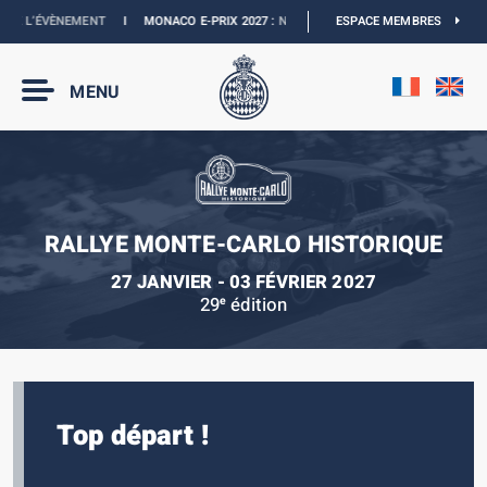
 L’ÉVÈNEMENT
I
MONACO E-PRIX 2027 :
NOUVELLES DATES
ESPACE MEMBRES
I
BOUTIQUE OFFI
MENU
RALLYE MONTE-CARLO HISTORIQUE
27 JANVIER - 03 FÉVRIER 2027
29
édition
e
Top départ !