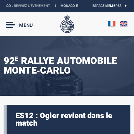
ACO :
REVIVEZ L’ÉVÈNEMENT
I
MONACO E-PRIX 2027 :
LES DATES SONT OFFICIEL
ESPACE MEMBRES
MENU
92
RALLYE AUTOMOBILE
E
MONTE‑CARLO
ES12 : Ogier revient dans le
match