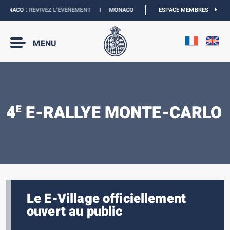
ONACO :
REVIVEZ L’ÉVÈNEMENT
I
MONACO E-PRIX 2027 :
ESPACE MEMBRES
LES DATES SONT OFFIC
MENU
4
E-RALLYE MONTE-CARLO
E
Le E-Village officiellement
ouvert au public