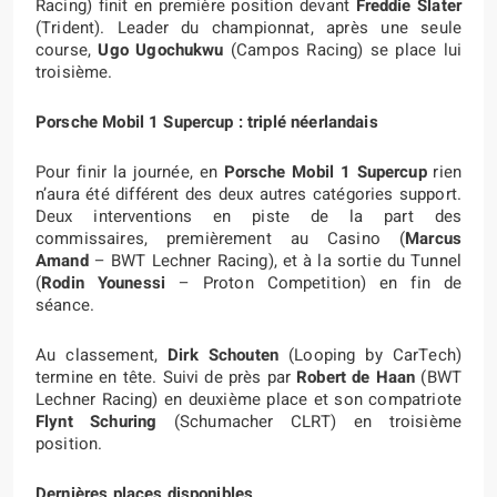
Racing) finit en première position devant
Freddie Slater
(Trident). Leader du championnat, après une seule
course,
Ugo Ugochukwu
(Campos Racing) se place lui
troisième.
Porsche Mobil 1 Supercup : triplé néerlandais
Pour finir la journée, en
Porsche Mobil 1 Supercup
rien
n’aura été différent des deux autres catégories support.
Deux interventions en piste de la part des
commissaires, premièrement au Casino (
Marcus
Amand
– BWT Lechner Racing), et à la sortie du Tunnel
(
Rodin Younessi
– Proton Competition) en fin de
séance.
Au classement,
Dirk Schouten
(Looping by CarTech)
termine en tête. Suivi de près par
Robert de Haan
(BWT
Lechner Racing) en deuxième place et son compatriote
Flynt Schuring
(Schumacher CLRT) en troisième
position.
Dernières places disponibles