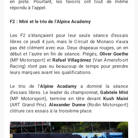
en piste. Pourtant, les favoris ont tout de même
répondu à l’appel.
F2 : Minì et le trio de l’Alpine Academy
Les F2 s’élançaient pour leur seule séance d’essais
libres ce jeudi 4 juin, mais le Circuit de Monaco n’aura
pas été clément avec eux. Deux drapeaux rouges, un en
début et l’autre en fin de séance. Piégés,
Oliver Goethe
(MP Motorsport) et
Rafael Villagómez
(Van Amersfoort
Racing) n’ont pas eu beaucoup de temps pour prendre
leurs marques avant les qualifications.
Le trio de l’
Alpine Acadamy
a dominé la séance
d’essais libres. Le leader du championnat,
Gabriele Minì
(MP Motorsport), termine en tête devant
Kush Maini
(ART Grand Prix).
Alexander Dunne
(Rodin Motorsport)
clôture ces essais à la troisième place.