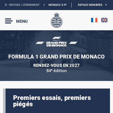
O :
REVIVEZ L’ÉVÈNEMENT
I
MONACO E-PRIX 2027 :
NOUVELLES DATES
ESPACE MEMBRES
I
BOU
MENU
FORMULA 1 GRAND PRIX DE MONACO
RENDEZ-VOUS EN 2027
84
édition
e
Premiers essais, premiers
piégés