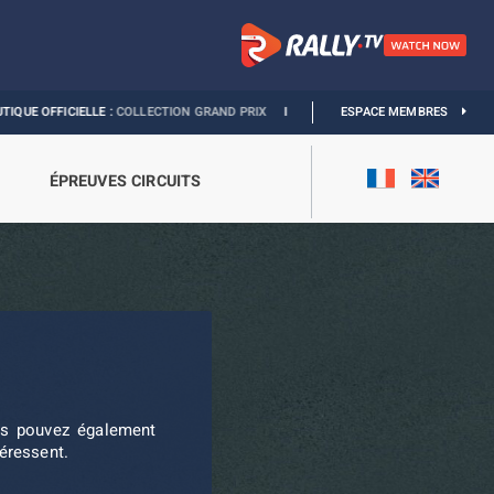
FFICIELLE :
COLLECTION GRAND PRIX
I
EXPOSITION MONACO & L’AUTOMOBILE 
ESPACE MEMBRES
ÉPREUVES CIRCUITS
ous pouvez également
téressent.