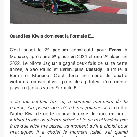
Quand les Kiwis dominent la Formule E…
e
C’est aussi le 3
podium consécutif pour
Evans
à
e
e
Monaco, après une 3
place en 2021 et une 2
place en
2022. Le pilote Jaguar a gagné deux fois de suite cette
année, à Sao Paulo et Berlin, puis
Cassidy
l’a imité, à
Berlin et Monaco. C’est donc une série de quatre
victoires consécutives pour des pilotes d’un même
pays, du jamais vu en Formule E.
« Je me sentais fort et, à certains moments de la
course, j’ai pensé que c’était ma journée »
, a confié
l’autre Kiwi de cette course intense de bout en bout.
«
Mais j’avais un aileron abîmé et je ne m’attendais pas
à ce que Nick me passe, au moment qu’il a choisi pour
m’attaquer. Il a choisi le moment idéal. J’ai quand