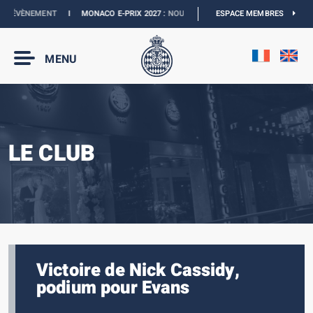
’ÉVÈNEMENT
I
MONACO E-PRIX 2027 :
NOUVELLES DATES
ESPACE MEMBRES
I
BOUTIQUE OFFICI
MENU
LE CLUB
Victoire de Nick Cassidy,
podium pour Evans