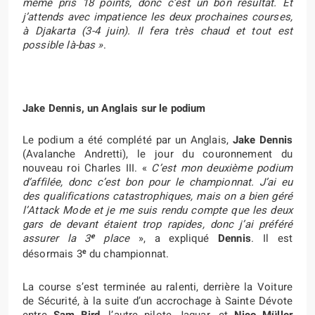
même pris 18 points, donc c’est un bon résultat. Et
j’attends avec impatience les deux prochaines courses,
à Djakarta (3-4 juin). Il fera très chaud et tout est
possible là-bas »
.
Jake Dennis, un Anglais sur le podium
Le podium a été complété par un Anglais,
Jake Dennis
(Avalanche Andretti), le jour du couronnement du
nouveau roi Charles III. «
C’est mon deuxième podium
d’affilée, donc c’est bon pour le championnat. J’ai eu
des qualifications catastrophiques, mais on a bien géré
l’Attack Mode et je me suis rendu compte que les deux
gars de devant étaient trop rapides, donc j’ai préféré
e
assurer la 3
place
», a expliqué
Dennis
. Il est
e
désormais 3
du championnat.
La course s’est terminée au ralenti, derrière la Voiture
de Sécurité, à la suite d’un accrochage à Sainte Dévote
entre
Sam Bird
, l’autre pilote Jaguar, et
Nico Müller