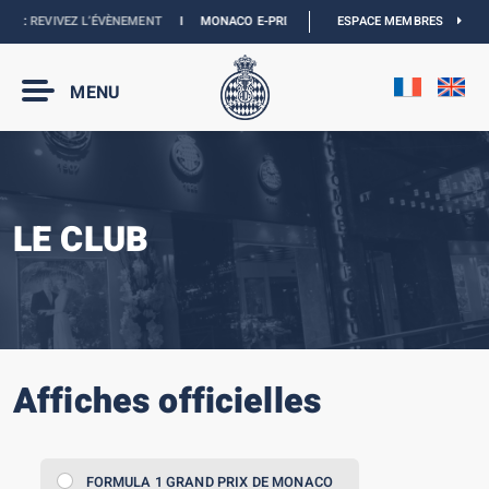
REVIVEZ L’ÉVÈNEMENT
I
MONACO E-PRIX 2027 :
NOUVELLES DATES
ESPACE MEMBRES
I
BOUTI
MENU
LE CLUB
Affiches officielles
FORMULA 1 GRAND PRIX DE MONACO