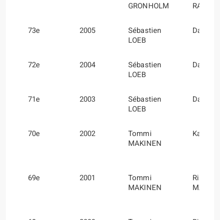
GRONHOLM
RAUTIA
73e
2005
Sébastien
Daniel 
LOEB
72e
2004
Sébastien
Daniel 
LOEB
71e
2003
Sébastien
Daniel 
LOEB
70e
2002
Tommi
Kaj LI
MAKINEN
69e
2001
Tommi
Risto
MAKINEN
MANNI