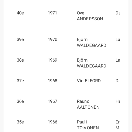
40e
1971
Ove
David 
ANDERSSON
39e
1970
Björn
Lars H
WALDEGAARD
38e
1969
Björn
Lars H
WALDEGAARD
37e
1968
Vic ELFORD
David 
36e
1967
Rauno
Henry 
AALTONEN
35e
1966
Pauli
Ensio
TOIVONEN
MIKAN