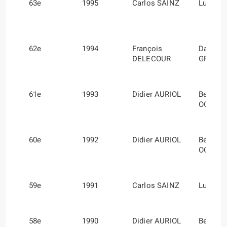
63e
1995
Carlos SAINZ
Luis M
62e
1994
François
Daniel
DELECOUR
GRATA
61e
1993
Didier AURIOL
Bernard
OCCELL
60e
1992
Didier AURIOL
Bernard
OCCELL
59e
1991
Carlos SAINZ
Luis M
58e
1990
Didier AURIOL
Bernard