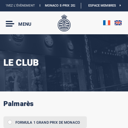
VEZ L’ÉVÈNEMENT
I
MONACO E-PRIX 2027 :
NOUVELLES DATES
ESPACE MEMBRES
I
BOUTIQUE O
MENU
LE CLUB
Palmarès
FORMULA 1 GRAND PRIX DE MONACO