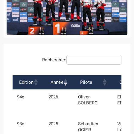
Rechercher:
Edition
Année
Pilote
Co-Pil
94e
2026
Oliver
Elliott
SOLBERG
EDMON
93e
2025
Sébastien
Vincent
OGIER
LANDAI