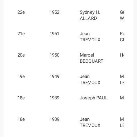
22e
1952
Sydney H.
Guy
ALLARD
WARBU
21e
1951
Jean
Roger
TREVOUX
CROVE
20e
1950
Marcel
Henri 
BECQUART
19e
1949
Jean
Marcel
TREVOUX
LESUR
18e
1939
Joseph PAUL
Marcel
18e
1939
Jean
Marcel
TREVOUX
LESUR