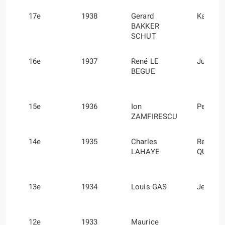
17e
1938
Gerard
Karel T
BAKKER
SCHUT
16e
1937
René LE
Julio Q
BEGUE
15e
1936
Ion
Petre C
ZAMFIRESCU
14e
1935
Charles
René
LAHAYE
QUATR
13e
1934
Louis GAS
Jean T
12e
1933
Maurice