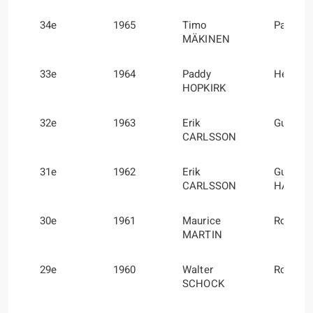
34e
1965
Timo
Paul E
MÄKINEN
33e
1964
Paddy
Henry 
HOPKIRK
32e
1963
Erik
Gunnar
CARLSSON
31e
1962
Erik
Gunnar
CARLSSON
HAGGB
30e
1961
Maurice
Roger 
MARTIN
29e
1960
Walter
Rolf MO
SCHOCK