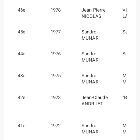
46e
1978
Jean-Pierre
Vincent
NICOLAS
LAVER
45e
1977
Sandro
Sergio 
MUNARI
44e
1976
Sandro
Sergio 
MUNARI
43e
1975
Sandro
Mario
MUNARI
MANNU
42e
1973
Jean-Claude
“BICHE”
ANDRUET
41e
1972
Sandro
Mario
MUNARI
MANNU