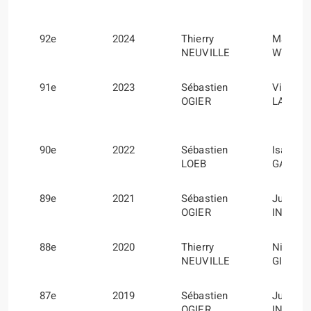
92e
2024
Thierry
Martijn
NEUVILLE
WYDAE
91e
2023
Sébastien
Vincent
OGIER
LANDAI
90e
2022
Sébastien
Isabelle
LOEB
GALMI
89e
2021
Sébastien
Julien
OGIER
INGRAS
88e
2020
Thierry
Nicolas
NEUVILLE
GILSOU
87e
2019
Sébastien
Julien
OGIER
INGRAS