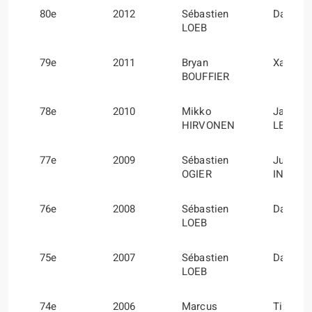
80e
2012
Sébastien
Daniel 
LOEB
79e
2011
Bryan
Xavier 
BOUFFIER
78e
2010
Mikko
Jarmo
HIRVONEN
LEHTIN
77e
2009
Sébastien
Julien
OGIER
INGRAS
76e
2008
Sébastien
Daniel 
LOEB
75e
2007
Sébastien
Daniel 
LOEB
74e
2006
Marcus
Timo