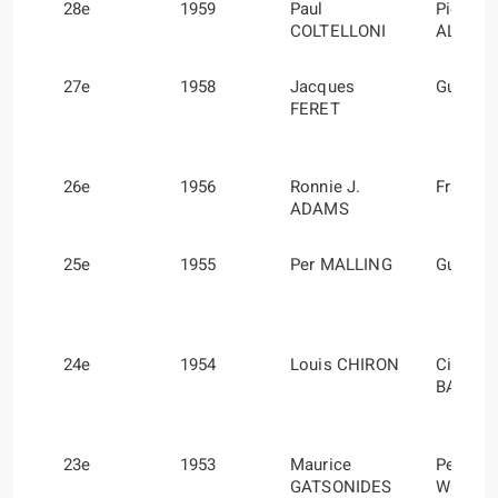
28e
1959
Paul
Pierre
COLTELLONI
ALEXA
27e
1958
Jacques
Guy MO
FERET
26e
1956
Ronnie J.
Frank E
ADAMS
25e
1955
Per MALLING
Gunnar
24e
1954
Louis CHIRON
Ciro
BASAD
23e
1953
Maurice
Peter
GATSONIDES
WORLE