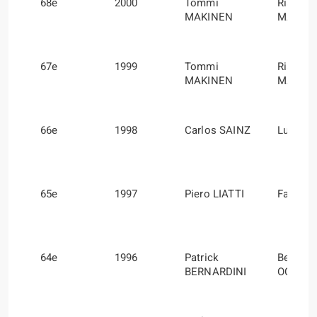
68e
2000
Tommi
Risto
MAKINEN
MANNI
67e
1999
Tommi
Risto
MAKINEN
MANNI
66e
1998
Carlos SAINZ
Luis M
65e
1997
Piero LIATTI
Fabrizi
64e
1996
Patrick
Bernard
BERNARDINI
OCCELL