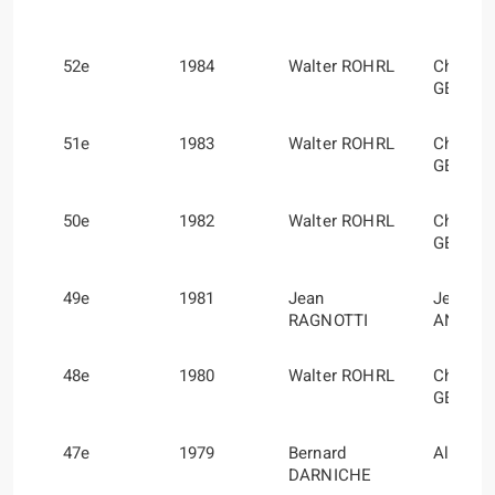
52e
1984
Walter ROHRL
Christia
GEISTD
51e
1983
Walter ROHRL
Christia
GEISTD
50e
1982
Walter ROHRL
Christia
GEISTD
49e
1981
Jean
Jean-Ma
RAGNOTTI
ANDRIE
48e
1980
Walter ROHRL
Christia
GEISTD
47e
1979
Bernard
Alain 
DARNICHE