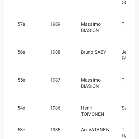
OCCELL
57e
1989
Massimo
Tiziano
BIASION
56e
1988
Bruno SABY
Jean-Fr
FAUCHI
55e
1987
Massimo
Tiziano
BIASION
54e
1986
Henri
Sergio
TOIVONEN
53e
1985
Ari VATANEN
Terry
HARRY