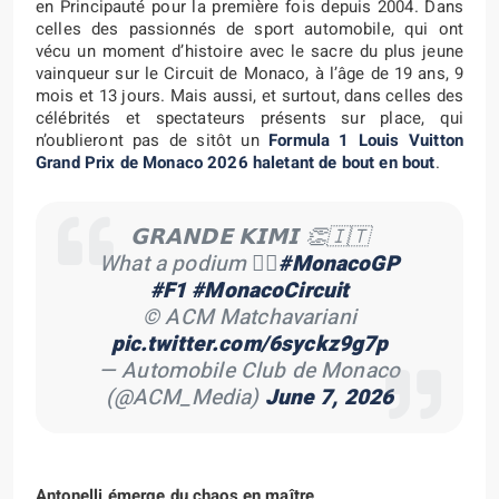
en Principauté pour la première fois depuis 2004. Dans
celles des passionnés de sport automobile, qui ont
vécu un moment d’histoire avec le sacre du plus jeune
vainqueur sur le Circuit de Monaco, à l’âge de 19 ans, 9
mois et 13 jours. Mais aussi, et surtout, dans celles des
célébrités et spectateurs présents sur place, qui
n’oublieront pas de sitôt un
Formula 1 Louis Vuitton
Grand Prix de Monaco 2026 haletant de bout en bout
.
𝗚𝗥𝗔𝗡𝗗𝗘 𝗞𝗜𝗠𝗜 👏🇮🇹
What a podium 😮‍💨
#MonacoGP
#F1
#MonacoCircuit
©️ ACM Matchavariani
pic.twitter.com/6syckz9g7p
— Automobile Club de Monaco
(@ACM_Media)
June 7, 2026
Antonelli émerge du chaos en maître