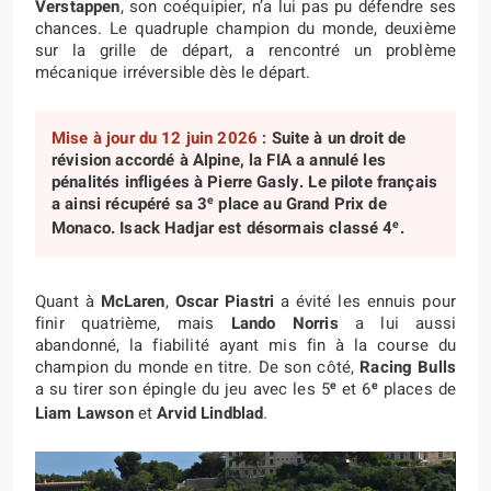
Verstappen
, son coéquipier, n’a lui pas pu défendre ses
chances. Le quadruple champion du monde, deuxième
sur la grille de départ, a rencontré un problème
mécanique irréversible dès le départ.
Mise à jour du 12 juin 2026 :
Suite à un droit de
révision accordé à Alpine, la FIA a annulé les
pénalités infligées à Pierre Gasly. Le pilote français
e
a ainsi récupéré sa 3
place au Grand Prix de
e
Monaco. Isack Hadjar est désormais classé 4
.
Quant à
McLaren
,
Oscar Piastri
a évité les ennuis pour
finir quatrième, mais
Lando Norris
a lui aussi
abandonné, la fiabilité ayant mis fin à la course du
champion du monde en titre. De son côté,
Racing Bulls
e
e
a su tirer son épingle du jeu avec les 5
et 6
places de
Liam Lawson
et
Arvid Lindblad
.