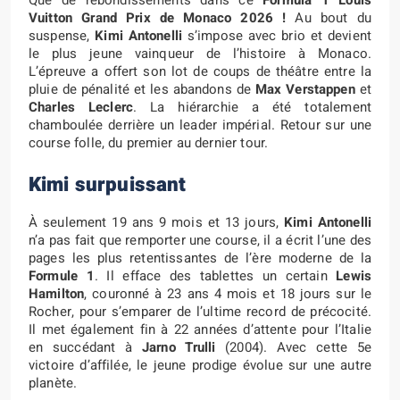
Que de rebondissements dans ce
Formula 1 Louis
Vuitton Grand Prix de Monaco 2026 !
Au bout du
suspense,
Kimi Antonelli
s’impose avec brio et devient
le plus jeune vainqueur de l’histoire à Monaco.
L’épreuve a offert son lot de coups de théâtre entre la
pluie de pénalité et les abandons de
Max Verstappen
et
Charles Leclerc
. La hiérarchie a été totalement
chamboulée derrière un leader impérial. Retour sur une
course folle, du premier au dernier tour.
Kimi surpuissant
À seulement 19 ans 9 mois et 13 jours,
Kimi Antonelli
n’a pas fait que remporter une course, il a écrit l’une des
pages les plus retentissantes de l’ère moderne de la
Formule 1
. Il efface des tablettes un certain
Lewis
Hamilton
, couronné à 23 ans 4 mois et 18 jours sur le
Rocher, pour s’emparer de l’ultime record de précocité.
Il met également fin à 22 années d’attente pour l’Italie
en succédant à
Jarno Trulli
(2004). Avec cette 5e
victoire d’affilée, le jeune prodige évolue sur une autre
planète.