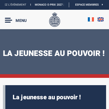
ÈNEMENT
I
MONACO E-PRIX 2027 :
NOUVELLES DATES
I
ESPACE MEMBRES
BOUTIQUE OFFICIELL
MENU
LA JEUNESSE AU POUVOIR !
La jeunesse au pouvoir !