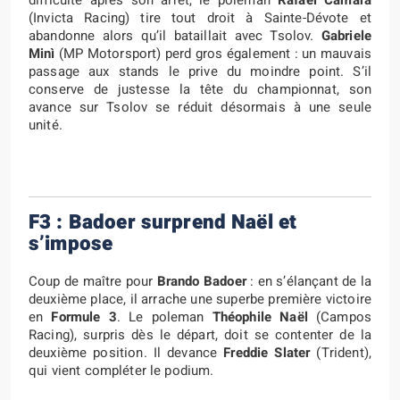
difficulté après son arrêt, le poleman
Rafael Câmara
(Invicta Racing) tire tout droit à Sainte-Dévote et
abandonne alors qu’il bataillait avec Tsolov.
Gabriele
Minì
(MP Motorsport) perd gros également : un mauvais
passage aux stands le prive du moindre point. S’il
conserve de justesse la tête du championnat, son
avance sur Tsolov se réduit désormais à une seule
unité.
F3 : Badoer surprend Naël et
s’impose
Coup de maître pour
Brando Badoer
: en s’élançant de la
deuxième place, il arrache une superbe première victoire
en
Formule 3
. Le poleman
Théophile Naël
(Campos
Racing), surpris dès le départ, doit se contenter de la
deuxième position. Il devance
Freddie Slater
(Trident),
qui vient compléter le podium.