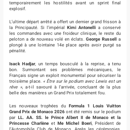
temporairement les hostilités avant un sprint final
explosif.
L’ultime départ arrêté a offert un dernier grand frisson à
la Principauté. Si l’impérial
Kimi Antonelli
a conservé
les commandes avec une froideur clinique, le reste du
peloton a de nouveau volé en éclats.
George Russell
a
plongé à une lointaine 14e place après avoir purgé sa
pénalité.
Isack Hadjar
, un temps bousculé à la reprise, a tenu
bon. Surmontant ses problèmes mécaniques, le
Français signe un exploit monumental pour sécuriser la
troisième place.
« Être sur le podium avec Lewis est un
rêve »
, a-t-il savouré à l’arrivée, concluant de la plus
belle des manières un Grand Prix totalement fou.
Les nouveaux trophées du
Formula 1 Louis Vuitton
Grand Prix de Monaco 2026
ont été remis sur le podium
par
LL. AA. SS. le Prince Albert II de Monaco et la
Princesse Charlène
et
Me Michel Boeri
, Président de
l’Automobile Club de Monaco. Après les cérémonies,