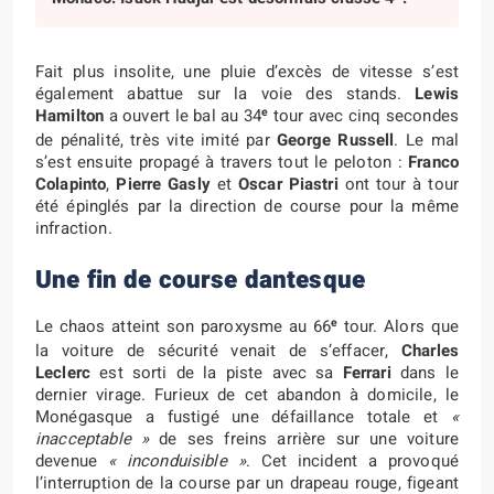
Fait plus insolite, une pluie d’excès de vitesse s’est
également abattue sur la voie des stands.
Lewis
e
Hamilton
a ouvert le bal au 34
tour avec cinq secondes
de pénalité, très vite imité par
George Russell
. Le mal
s’est ensuite propagé à travers tout le peloton :
Franco
Colapinto
,
Pierre Gasly
et
Oscar Piastri
ont tour à tour
été épinglés par la direction de course pour la même
infraction.
Une fin de course dantesque
e
Le chaos atteint son paroxysme au 66
tour. Alors que
la voiture de sécurité venait de s’effacer,
Charles
Leclerc
est sorti de la piste avec sa
Ferrari
dans le
dernier virage. Furieux de cet abandon à domicile, le
Monégasque a fustigé une défaillance totale et
«
inacceptable »
de ses freins arrière sur une voiture
devenue
« inconduisible »
. Cet incident a provoqué
l’interruption de la course par un drapeau rouge, figeant