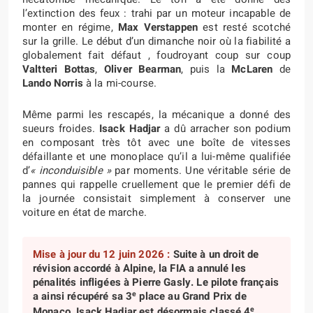
l’extinction des feux : trahi par un moteur incapable de
monter en régime,
Max Verstappen
est resté scotché
sur la grille. Le début d’un dimanche noir où la fiabilité a
globalement fait défaut , foudroyant coup sur coup
Valtteri Bottas
,
Oliver Bearman
, puis la
McLaren
de
Lando Norris
à la mi-course.
Même parmi les rescapés, la mécanique a donné des
sueurs froides.
Isack Hadjar
a dû arracher son podium
en composant très tôt avec une boîte de vitesses
défaillante et une monoplace qu’il a lui-même qualifiée
d’
« inconduisible »
par moments. Une véritable série de
pannes qui rappelle cruellement que le premier défi de
la journée consistait simplement à conserver une
voiture en état de marche.
Mise à jour du 12 juin 2026 :
Suite à un droit de
révision accordé à Alpine, la FIA a annulé les
pénalités infligées à Pierre Gasly. Le pilote français
e
a ainsi récupéré sa 3
place au Grand Prix de
e
Monaco. Isack Hadjar est désormais classé 4
.