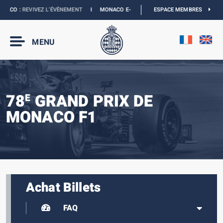
ACO :
REVIVEZ L’ÉVÈNEMENT
I
MONACO E-PRIX 2027 :
ESPACE MEMBRES
LES DATES SONT OFFICIE
MENU
78
GRAND PRIX DE
E
MONACO F1
Achat Billets
FAQ