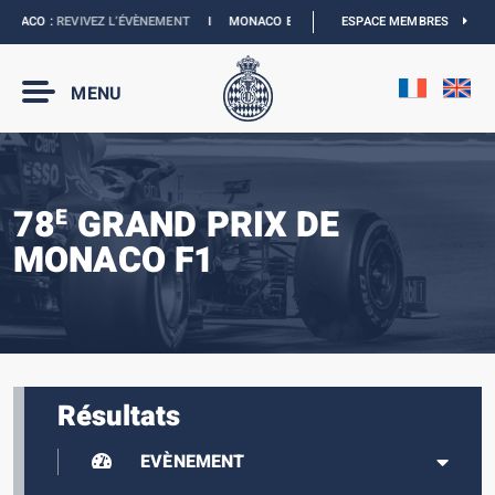
CO :
REVIVEZ L’ÉVÈNEMENT
I
MONACO E-PRIX 2027 :
LES DATES SONT OFFICIELL
ESPACE MEMBRES
MENU
78
GRAND PRIX DE
E
MONACO F1
Résultats
EVÈNEMENT