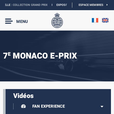
ELLE :
COLLECTION GRAND PRIX
I
EXPOSITION MONACO & L’AUTOMOBILE :
ESPACE MEMBRES
DÉC
MENU
7
MONACO E-PRIX
E
Vidéos
FAN EXPERIENCE